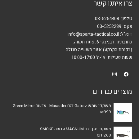
צרו איתנו קשר
טלפון:
03-5254408
פקס: 03-5252289
דוא"ל:
info@sparta-tactical.co.il
כתובתינו: רבניצקי 6, פתח תקווה.
(בקומת הקרקע) אזור תעשייה סגולה.
שעות פעילות: א'-ה' 10:00-17:00.
מוצרים נבחרים
משקפי שמש Gatorz דגם Marauder - עדשה Green Mirror
₪
999
משקפי מגן דגם MAGNUM עדשה SMOKE
₪
1,260