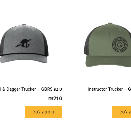
מספר
סוגים.
ניתן
לבחור
את
האפשרויות
בעמוד
המוצר
כובע Skull & Dagger Trucker – GBRS
₪
210
 לסל
הוספה לסל