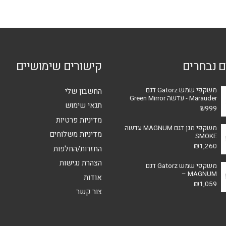
סוגים.
ניתן
לבחור
את
האפשרויו
ם נבחרים
קישורים שימושיים
בעמוד
המוצר
משקפי שמש Gatorz דגם
החשבון שלי
Marauder - עדשה Green Mirror
תנאי שימוש
₪
999
מדיניות פרטיות
משקפי מגן דגם MAGNUM עדשה
מדיניות משלוחים
SMOKE
₪
1,260
החזרות/החלפות
הצהרת נגישות
משקפי שמש Gatorz דגם
MAGNUM –
אודות
₪
1,059
צור קשר