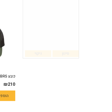
סינון
ניקוי
כובע Instructor Trucker – GBRS
₪
210
הוספה