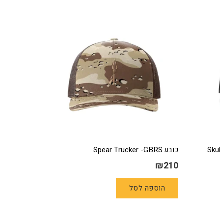
מספר
סוגים.
ניתן
לבחור
את
האפשרויות
בעמוד
המוצר
כובע Spear Trucker -GBRS
₪
210
הוספה לסל