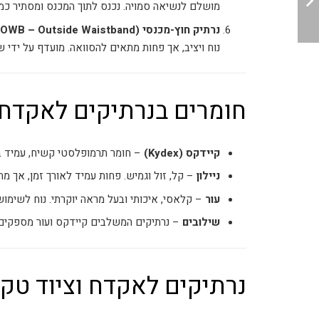
מושלם לנשיאה סמויה. נכנס לתוך המכנס ומסתיר כ
נרתיק חוץ-מכנסי (OWB – Outside Waistband)
נוח ויציב, אך פחות מתאים להסוואה. מועדף על ידי 
חומרים בנרתיקים לאקדח
קיידקס (Kydex)
– חומר תרמופלסטי קשיח, עמיד במ
ניילון
– קל, זול וגמיש. פחות עמיד לאורך זמן, אך מ
עור
– קלאסי, איכותי ובעל מראה יוקרתי. נוח לשימוש
שילובים
– נרתיקים המשלבים קיידקס ועור מספקים ג
נרתיקים לאקדח וציוד טק