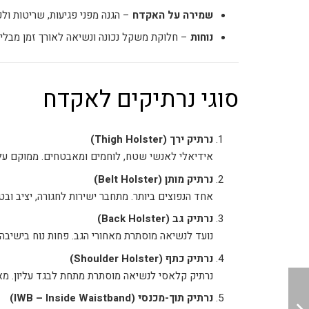
שמירה על האקדח
– הגנה מפני פגיעות, שריטות ולכ
נוחות
– חלוקת משקל נכונה ונשיאה לאורך זמן מבלי ל
סוגי נרתיקים לאקדח
נרתיק ירך (Thigh Holster)
אידיאלי לאנשי שטח, לוחמים ומאבטחים. ממוקם על
נרתיק מותן (Belt Holster)
אחד הנפוצים ביותר. מתחבר ישירות לחגורה, יציב ובטו
נרתיק גב (Back Holster)
נועד לנשיאה מוסתרת מאחורי הגב. פחות נוח בישיבה 
נרתיק כתף (Shoulder Holster)
נרתיק קלאסי לנשיאה מוסתרת מתחת לבגד עליון. מא
נרתיק תוך-מכנסי (IWB – Inside Waistband)