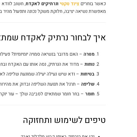
כאשר בוחרים
ציוד טקטי
ונרתיקים לאקדח
, חשוב לוודא 
מאפשרת נשיאה יציבה, חלוקת משקל נכונה ותפעול מהיר ב
איך לבחור נרתיק לאקדח שמתא
מטרה
– האם מדובר בנשיאה סמויה יומיומית? פעילות
נוחות
– מדוד את הנרתיק, נסה אותו עם האקדח ובחן 
בטיחות
– ודא שיש נעילה יעילה שמונעת שליפה לא ר
שליפה
– תרגל את תנועת השליפה ובדוק את מהירות 
חומר
– בחר חומר שמתאים לסביבה שלך – עור יוקרתי,
טיפים לשימוש ותחזוקה
נקו את הנרתיק באופן קבוע מלכלוך ואבק.