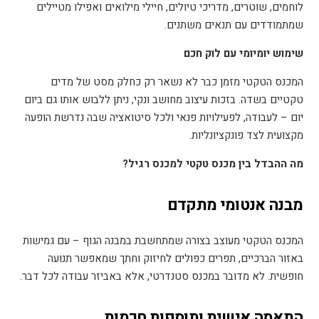
לוחמים, שוטרים, מדריכי טיולים, חיילי מילואים ואפילו מטיילים
שמתמודדים עם תנאים משתנים
.
שימוש יומיומי עם לוק חכם
המכנס הטקטי מזמן כבר לא נשאר רק כחלק מסט של מדים
טקטיים בשדה. בזכות עיצוב מחושב ונקי, ניתן ללבוש אותו גם ביום
יום – לעבודה, לפעילויות פנאי ולכל סיטואציה שבה נדרשת הופעה
מקצועית לצד פונקציונליות
.
מה ההבדל בין מכנס טקטי למכנס רגיל
?
מבנה אנטומי מתקדם
המכנס הטקטי מעוצב בצורה שמתחשבת במבנה הגוף – עם גמישות
באזור הברכיים, תפרים כפולים לחיזוק וחתך שמאפשר תנועה
חופשית. לא מדובר במכנס סטנדרטי, אלא באביזר עבודה לכל דבר
.
התאמה אישית ותוספות חכמות