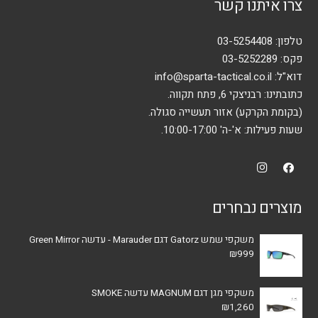
צרו איתנו קשר
טלפון:
03-5254408
פקס: 03-5252289
דוא"ל:
info@sparta-tactical.co.il
כתובתינו: רבניצקי 6, פתח תקווה.
(בקומת הקרקע) אזור תעשייה סגולה.
שעות פעילות: א'-ה' 10:00-17:00.
מוצרים נבחרים
משקפי שמש Gatorz דגם Marauder - עדשה Green Mirror
₪
999
משקפי מגן דגם MAGNUM עדשה SMOKE
₪
1,260