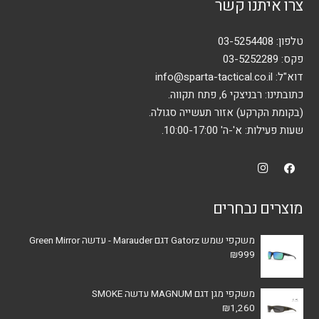
צרו איתנו קשר
טלפון:
03-5254408
פקס: 03-5252289
דוא"ל:
info@sparta-tactical.co.il
כתובתינו: רבניצקי 6, פתח תקווה.
(בקומת הקרקע) אזור תעשייה סגולה.
שעות פעילות: א'-ה' 10:00-17:00.
מוצרים נבחרים
משקפי שמש Gatorz דגם Marauder - עדשה Green Mirror
₪
999
משקפי מגן דגם MAGNUM עדשה SMOKE
₪
1,260