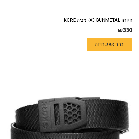
חגורה X3 GUNMETAL- מבית KORE
₪
330
למוצר
בחר אפשרויות
זה
יש
מספר
סוגים.
ניתן
לבחור
את
האפשרויות
בעמוד
המוצר