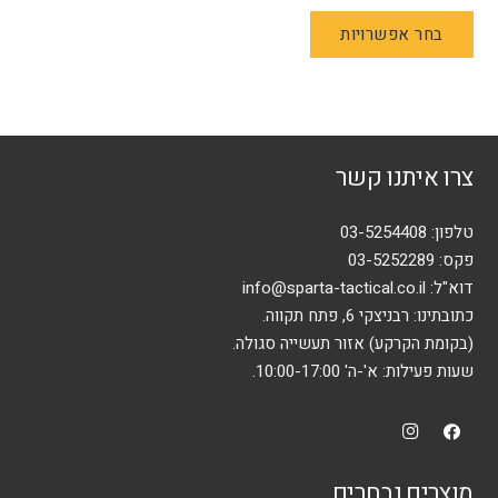
למוצר
בחר אפשרויות
זה
יש
מספר
סוגים.
ניתן
צרו איתנו קשר
לבחור
את
האפשרויות
טלפון:
03-5254408
בעמוד
פקס: 03-5252289
המוצר
דוא"ל:
info@sparta-tactical.co.il
כתובתינו: רבניצקי 6, פתח תקווה.
(בקומת הקרקע) אזור תעשייה סגולה.
שעות פעילות: א'-ה' 10:00-17:00.
מוצרים נבחרים