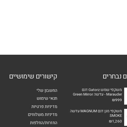
סוגים.
ניתן
לבחור
את
האפשרויות
בעמוד
המוצר
ם נבחרים
קישורים שימושיים
משקפי שמש Gatorz דגם
החשבון שלי
Marauder - עדשה Green Mirror
תנאי שימוש
₪
999
מדיניות פרטיות
משקפי מגן דגם MAGNUM עדשה
מדיניות משלוחים
SMOKE
₪
1,260
החזרות/החלפות