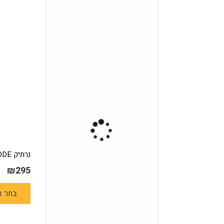
נרתיק Syncron OWB -G CODE
₪
295
בחר א