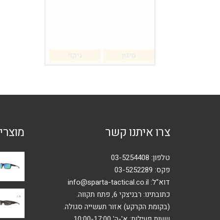
סינון
ניקוי
צרו איתנו קשר
מוצרי
טלפון:
03-5254408
פקס: 03-5252289
דוא"ל:
info@sparta-tactical.co.il
כתובתינו: רבניצקי 6, פתח תקווה.
(בקומת הקרקע) אזור תעשייה סגולה.
שעות פעילות: א'-ה' 10:00-17:00.