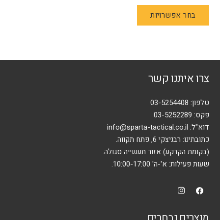
למוצר
בחר אפשרויות
זה
יש
מספר
סוגים.
ניתן
צרו איתנו קשר
לבחור
את
האפשרויות
טלפון:
03-5254408
בעמוד
פקס: 03-5252289
המוצר
דוא"ל:
info@sparta-tactical.co.il
כתובתינו: רבניצקי 6, פתח תקווה.
(בקומת הקרקע) אזור תעשייה סגולה.
שעות פעילות: א'-ה' 10:00-17:00.
מוצרים נבחרים