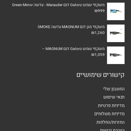
משקפי שמש Gatorz דגם Marauder - עדשה Green Mirror
₪
999
משקפי מגן דגם MAGNUM עדשה SMOKE
₪
1,260
משקפי שמש Gatorz דגם MAGNUM –
₪
1,059
קישורים שימושיים
החשבון שלי
תנאי שימוש
מדיניות פרטיות
מדיניות משלוחים
החזרות/החלפות
הצהרת נגישות