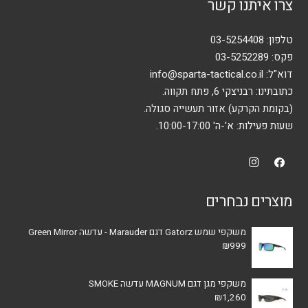
צרו איתנו קשר
טלפון:
03-5254408
פקס: 03-5252289
דוא"ל:
info@sparta-tactical.co.il
כתובתינו: רבניצקי 6, פתח תקווה.
(בקומת הקרקע) אזור תעשייה סגולה.
שעות פעילות: א'-ה' 10:00-17:00.
מוצרים נבחרים
משקפי שמש Gatorz דגם Marauder - עדשה Green Mirror
₪
999
משקפי מגן דגם MAGNUM עדשה SMOKE
₪
1,260