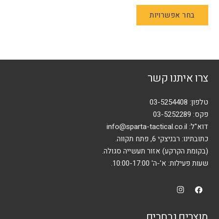
למוצר
בחר אפשרויות
זה
יש
מספר
סוגים.
ניתן
צרו איתנו קשר
לבחור
את
האפשרויות
טלפון:
03-5254408
בעמוד
פקס: 03-5252289
המוצר
דוא"ל:
info@sparta-tactical.co.il
כתובתינו: רבניצקי 6, פתח תקווה.
(בקומת הקרקע) אזור תעשייה סגולה.
שעות פעילות: א'-ה' 10:00-17:00.
מוצרים נבחרים