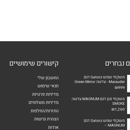
מספר
סוגים.
ניתן
לבחור
את
האפשרויות
בעמוד
המוצר
ם נבחרים
קישורים שימושיים
משקפי שמש Gatorz דגם
החשבון שלי
Marauder - עדשה Green Mirror
תנאי שימוש
₪
999
מדיניות פרטיות
משקפי מגן דגם MAGNUM עדשה
מדיניות משלוחים
SMOKE
₪
1,260
החזרות/החלפות
הצהרת נגישות
משקפי שמש Gatorz דגם
MAGNUM –
אודות