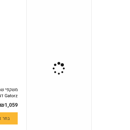
משקפי שמ
Gatorz דגם MAGNUM
₪
1,059
בחר א