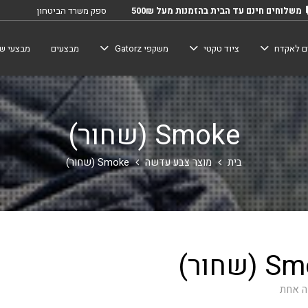
משלוחים חינם עד הבית בהזמנות מעל 500₪
ספק משרד הביטחון
ם לאקדח
ציוד טקטי
משקפי Gatorz
מבצעים
מבצעי שב
Smoke (שחור)
בית
מוצר צבע עדשה
Smoke (שחור)
(שחור)
ה אחת