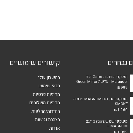
מספר
סוגים.
ניתן
לבחור
את
האפשרויות
בעמוד
המוצר
ם נבחרים
קישורים שימושיים
משקפי שמש Gatorz דגם
החשבון שלי
Marauder - עדשה Green Mirror
תנאי שימוש
₪
999
מדיניות פרטיות
משקפי מגן דגם MAGNUM עדשה
מדיניות משלוחים
SMOKE
₪
1,260
החזרות/החלפות
הצהרת נגישות
משקפי שמש Gatorz דגם
MAGNUM –
אודות
₪
1,059