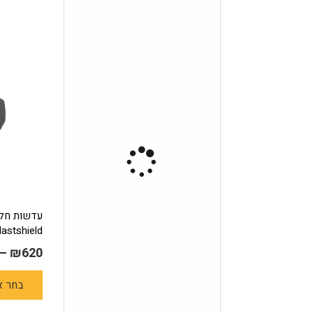
lastshield
–
₪
620
בחר א