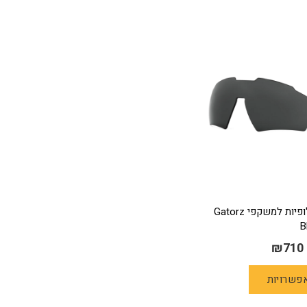
עדשות חלופיות למשקפי Gatorz
B
₪
710
למוצר
פשרויות
זה
יש