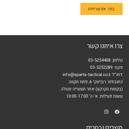
למוצר
בחר אפשרויות
זה
יש
מספר
סוגים.
ניתן
צרו איתנו קשר
לבחור
את
האפשרויות
טלפון:
03-5254408
בעמוד
פקס: 03-5252289
המוצר
דוא"ל:
info@sparta-tactical.co.il
כתובתינו: רבניצקי 6, פתח תקווה.
(בקומת הקרקע) אזור תעשייה סגולה.
שעות פעילות: א'-ה' 10:00-17:00.
מוצרים נבחרים