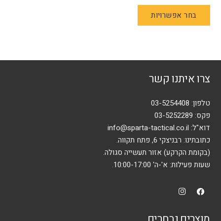
המקורי
הנוכחי
למוצר
בחר אפשרויות
היה:
הוא:
זה
₪395.
₪545.
יש
מספר
סוגים.
ניתן
צרו איתנו קשר
לבחור
את
האפשרויות
טלפון:
03-5254408
בעמוד
פקס: 03-5252289
המוצר
דוא"ל:
info@sparta-tactical.co.il
כתובתינו: רבניצקי 6, פתח תקווה.
(בקומת הקרקע) אזור תעשייה סגולה.
שעות פעילות: א'-ה' 10:00-17:00.
מוצרים נבחרים