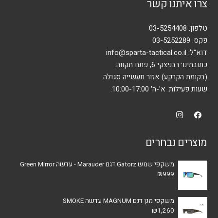
צרו איתנו קשר
טלפון:
03-5254408
פקס: 03-5252289
דוא"ל:
info@sparta-tactical.co.il
כתובתינו: רבניצקי 6, פתח תקווה.
(בקומת הקרקע) אזור תעשייה סגולה.
שעות פעילות: א'-ה' 10:00-17:00.
מוצרים נבחרים
משקפי שמש Gatorz דגם Marauder - עדשה Green Mirror
₪
999
משקפי מגן דגם MAGNUM עדשה SMOKE
₪
1,260