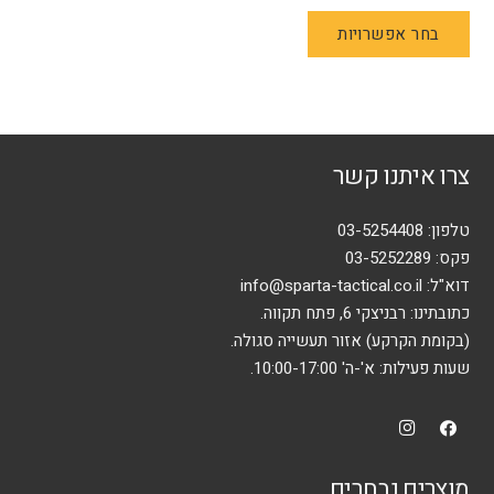
למוצר
בחר אפשרויות
זה
יש
מספר
סוגים.
ניתן
צרו איתנו קשר
לבחור
את
האפשרויות
טלפון:
03-5254408
בעמוד
פקס: 03-5252289
המוצר
דוא"ל:
info@sparta-tactical.co.il
כתובתינו: רבניצקי 6, פתח תקווה.
(בקומת הקרקע) אזור תעשייה סגולה.
שעות פעילות: א'-ה' 10:00-17:00.
מוצרים נבחרים