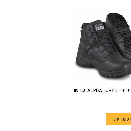
נעליים טקטיות – ALPHA FURY 6" עם עור
למוצר
פשרויות
זה
יש