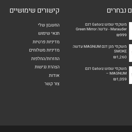
ם נבחרים
קישורים שימושיים
משקפי שמש Gatorz דגם
החשבון שלי
Marauder - עדשה Green Mirror
תנאי שימוש
₪
999
מדיניות פרטיות
משקפי מגן דגם MAGNUM עדשה
מדיניות משלוחים
SMOKE
₪
1,260
החזרות/החלפות
הצהרת נגישות
משקפי שמש Gatorz דגם
MAGNUM –
אודות
₪
1,059
צור קשר