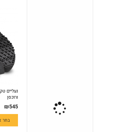
ורוכסן
₪
545
בחר א