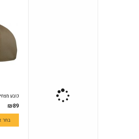
כובע מצחייה טקטי
₪
89
בחר א