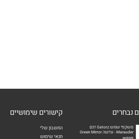
סוגים.
סוגים.
ניתן
ניתן
לבחור
לבחור
את
את
האפשרויות
האפשרויו
בעמוד
בעמוד
המוצר
המוצר
ם נבחרים
קישורים שימושיים
משקפי שמש Gatorz דגם
החשבון שלי
Marauder - עדשה Green Mirror
תנאי שימוש
₪
999