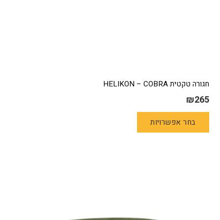
חגורה טקטית HELIKON – COBRA
₪
265
למוצר
בחר אפשרויות
זה
יש
מספר
סוגים.
ניתן
לבחור
את
האפשרויות