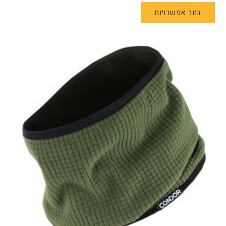
למוצר
בחר אפשרויות
זה
יש
מספר
סוגים.
ניתן
לבחור
את
האפשרויות
בעמוד
המוצר