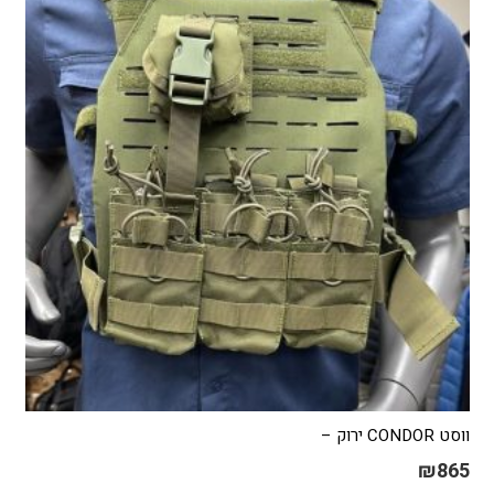
ניתן
לבחור
את
האפשרויות
בעמוד
המוצר
ווסט CONDOR ירוק –
₪
865