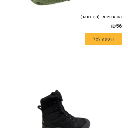
מחמם צוואר (חם צוואר)
₪
56
הוספה לסל