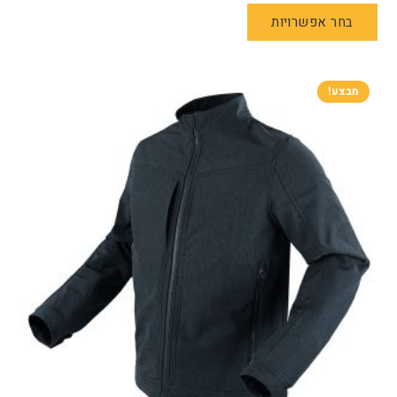
למוצר
בחר אפשרויות
זה
יש
מספר
סוגים.
מבצע!
ניתן
לבחור
את
האפשרויות
בעמוד
המוצר