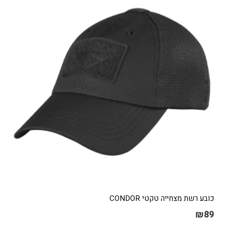
ניתן
לבחור
את
האפשרויות
בעמוד
המוצר
כובע רשת מצחייה טקטי CONDOR
₪
89