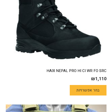
בעמוד
המוצר
HAIX NEPAL PRO HI CI WR FO SRC
₪
1,110
למוצר
בחר אפשרויות
זה
יש
מספר
סוגים.