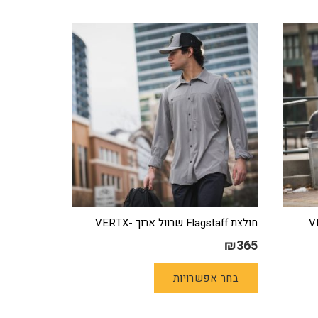
חולצת Flagstaff שרוול ארוך -VERTX
₪
365
למוצר
בחר אפשרויות
זה
יש
מספר