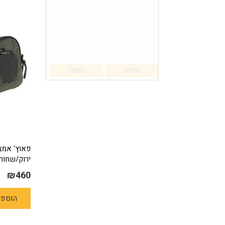
סינון
ניקוי
ירוק/שחור
₪
460
הוספה