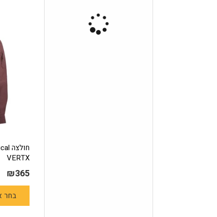
VERTX
₪
365
בחר א