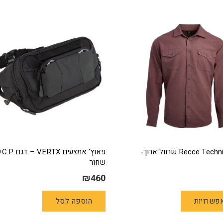
מספר
סוגים.
סוגים.
ניתן
ניתן
לבחור
לבחור
את
את
האפשרויו
האפשרויות
בעמוד
בעמוד
המוצר
המוצר
חולצה Recce Technical שרוול ארוך-
פאוץ' אמצעים VERTX 
שחור
₪
460
למוצר
פשרויות
הוספה לסל
זה
יש