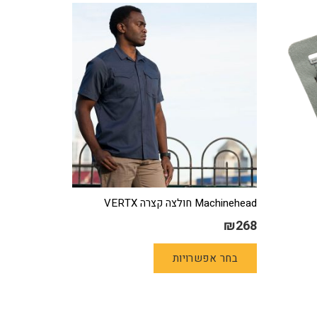
Machinehead חולצה קצרה VERTX
₪
268
למוצר
בחר אפשרויות
זה
יש
מספר
סוגים.