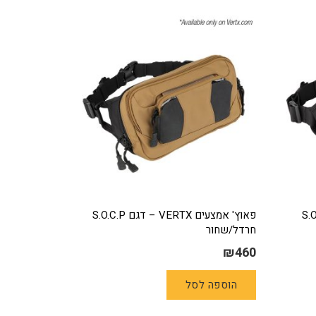
סוגים.
ניתן
לבחור
את
ת
האפשרויות
בעמוד
המוצר
– דגם S.O.C.P
פאוץ' אמצעים VERTX – דגם S.O.C.P
חרדל/שחור
₪
460
הוספה לסל