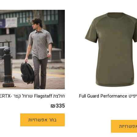
חולצת דרייפיט Full Guard Performance
חולצת Flagstaff שרוול קצר -VERTX
₪
335
למוצר
למוצר
בחר אפשרויות
זה
פשרויות
זה
יש
יש
מספר