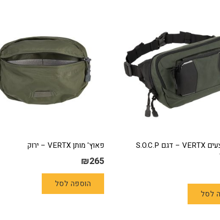
מספר
סוגים.
ניתן
לבחור
את
האפשרויות
בעמוד
המוצר
פאוץ' אמצעים VERTX – דגם S.O.C.P
פאוץ' מותן VERTX – ירוק
₪
265
הוספה לסל
 לסל