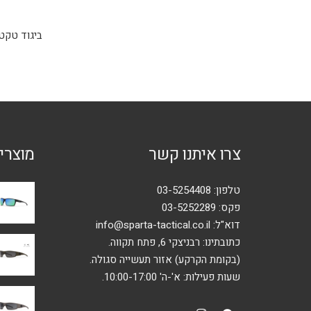
osts
1
tion
ביגוד טקטי מהמותג המוביל Vertx (ורטקס). המו
צרו איתנו קשר
מוצרי
טלפון:
03-5254408
פקס: 03-5252289
דוא"ל:
info@sparta-tactical.co.il
כתובתינו: רבניצקי 6, פתח תקווה.
(בקומת הקרקע) אזור תעשייה סגולה.
שעות פעילות: א'-ה' 10:00-17:00.