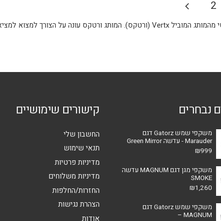
P
2
pagina
תג ורטקס עונה על הצורך למצוא למציאת פתרון לביגוד וציוד טקטי מהנוחים ביותר.
ם נבחרים
קישורים שימושיים
משקפי שמש Gatorz דגם
החשבון שלי
Marauder - עדשה Green Mirror
תנאי שימוש
₪
999
מדיניות פרטיות
משקפי מגן דגם MAGNUM עדשה
מדיניות משלוחים
SMOKE
₪
1,260
החזרות/החלפות
הצהרת נגישות
משקפי שמש Gatorz דגם
MAGNUM –
אודות