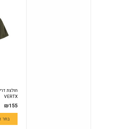
VERTX
₪
155
בחר א