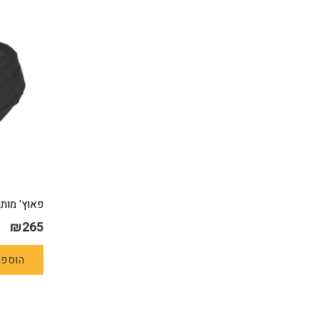
פאוץ' מותן VERTX – שח
₪
265
הוספה