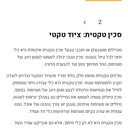
Posts
2
1
pagination
סכין טקטית: ציוד טקטי
מטיילים מושבעים או חובבי טבע? סכין טקטית איכותית היא כלי
חיוני לכל טיול בשטח. סכין טובה יכולה לשמש למגוון רחב של
משימות, החל מחיתוך מזון ועד להבערת מדורה.
סכינים טקטיות מהוות חלק בלתי נפרד מהציוד הטקטי הנדרש לשדה
הקרב ולמשימות שטח. סכין טקטית היא כלי עבודה חיוני שמספק
לחייל את הגמישות והיכולת לבצע מגוון רחב של משימות. בנוסף,
סכין טיולים עשויה לשמש את החיילים גם במהלך יציאות לשטח,
טיולים או משימות ארוכות, שבהן יש צורך בהכנה של אוכל, הגנה
עצמית או עזרה בקיום משימות שדורשות כלי חד ועמיד.
סכין טקטית היא לא רק כלי חיתוך, אלא גם אובייקט עמיד ובעל