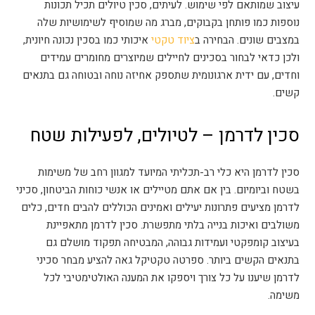
עיצוב שמותאם לפי שימוש. לעיתים, סכין טיולים תכיל תכונות
נוספות כמו פותחן בקבוקים, מברג מה שמוסיף לשימושיות שלה
במצבים שונים. הבחירה ב
ציוד טקטי
איכותי כמו בסכין נכונה חיונית,
ולכן כדאי לבחור בסכינים לחיילים שמיוצרים מחומרים עמידים
וחדים, עם ידית ארגונומית שתספק אחיזה נוחה ובטוחה גם בתנאים
קשים.
סכין לדרמן – לטיולים, לפעילות שטח
סכין לדרמן היא כלי רב-תכליתי המיועד למגוון רחב של משימות
בשטח וביומיום. בין אם אתם מטיילים או אנשי כוחות הביטחון, סכיני
לדרמן מציעים פתרונות יעילים ואמינים הכוללים להבים חדים, כלים
משולבים ואיכות בנייה בלתי מתפשרת. סכין לדרמן מתאפיינת
בעיצוב קומפקטי ועמידות גבוהה, המבטיחה תפקוד מושלם גם
בתנאים הקשים ביותר. ספרטה טקטיקל גאה להציע מבחר סכיני
לדרמן שיענו על כל צורך ויספקו את המענה האולטימטיבי לכל
משימה.