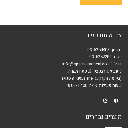
יש
מספר
סוגים.
ניתן
צרו איתנו קשר
לבחור
את
האפשרויות
טלפון:
03-5254408
בעמוד
פקס: 03-5252289
המוצר
דוא"ל:
info@sparta-tactical.co.il
כתובתינו: רבניצקי 6, פתח תקווה.
(בקומת הקרקע) אזור תעשייה סגולה.
שעות פעילות: א'-ה' 10:00-17:00.
מוצרים נבחרים