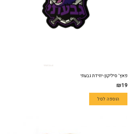
פאץ' סיליקון-יחידת גבעתי
₪
19
הוספה לסל