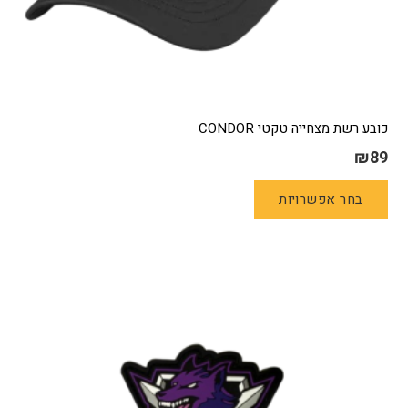
כובע רשת מצחייה טקטי CONDOR
₪
89
למוצר
בחר אפשרויות
זה
יש
מספר
סוגים.
ניתן
לבחור
את
האפשרויות
בעמוד
המוצר