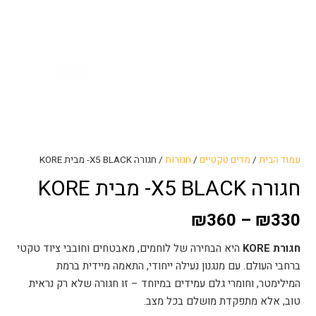
עמוד הבית
/
מדים טקטיים
/
חגורות
/ חגורה X5 BLACK- מבית KORE
חגורה X5 BLACK- מבית KORE
₪
360
–
₪
330
חגורת KORE
היא הבחירה של לוחמים, מאבטחים וחובבי ציוד טקטי
ברחבי העולם. עם מנגנון נעילה ייחודי, התאמה מיידית ברמת
המילימטר, וחומרי גלם עמידים במיוחד – זו חגורה שלא רק נראית
טוב, אלא מתפקדת מושלם בכל מצב.