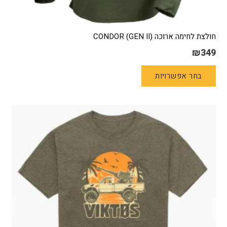
חולצת לחימה ארוכה (GEN II) CONDOR
₪
349
למוצר
בחר אפשרויות
זה
יש
מספר
סוגים.
ניתן
לבחור
את
האפשרויות
בעמוד
המוצר