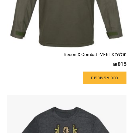
חולצת Recon X Combat -VERTX
₪
815
למוצר
בחר אפשרויות
זה
יש
מספר
סוגים.
ניתן
לבחור
את
האפשרויות