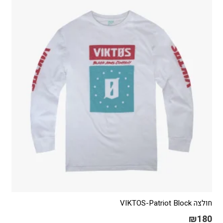
סוגים.
ניתן
לבחור
את
האפשרויות
בעמוד
המוצר
חולצה VIKTOS-Patriot Block
₪
180