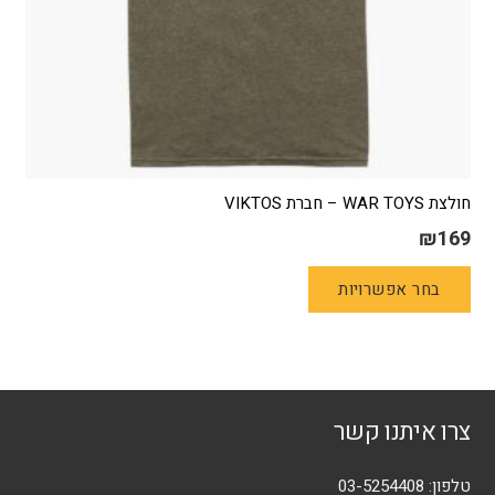
חולצת WAR TOYS – חברת VIKTOS
₪
169
למוצר
בחר אפשרויות
זה
יש
מספר
סוגים.
ניתן
צרו איתנו קשר
לבחור
את
האפשרויות
טלפון:
03-5254408