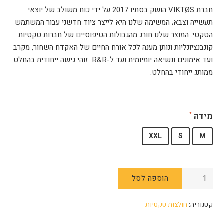
חברת VIKTØS הושק בסתיו 2017 על ידי כוח משולב של יוצאי
תעשייה וצבא; המשימה שלנו היא לייצר ציוד חדשני עבור המשתמש
הטקטי. המוצר שלנו חורג מהגבולות הטיפוסיים של חברות טקטיות
קונבנציונליות ונותן מענה לכל אורח החיים של האקדח השחור, מקרב
ועד אימונים ונשיאה יומיומית ועד ל-R&R. זוהי גישה ייחודית בהחלט
ממותג ייחודי בהחלט.
מידה
XXL
S
M
כמות
הוספה לסל
של
חולצת
קטגוריה:
חולצות טקטיות
HIPPY
THRILLER