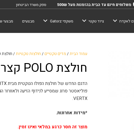
משלוחים חינם עד הבית בהזמנות מעל 500₪
ספק משרד הביטחון
ם לאקדח
ציוד טקטי
משקפי Gatorz
מבצעים
מבצעי שב
עמוד הבית
/
מדים טקטיים
/
חולצות טקטיות
/ חולצת POLO קצרה VERTX
חולצת POLO קצרה VERTX
פוליאסטר סרוג שמסייע לנידוף הזיעה ולאוורור הג
VERTX.
*מידות אחרונות.
מוצר זה חסר כרגע במלאי ואינו זמין.