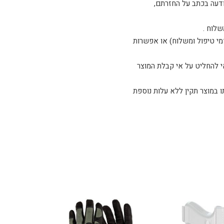
ודעה בכתב על החזרתם,
שלוח .
דמי טיפול ומשלוח) או אפשרות
 להחליט על אי קבלת המוצר
ו, אנא צלצל לטלפון 03-5254408 ואנו נדאג להחלפתו במוצר תקין ללא עלות נוספת