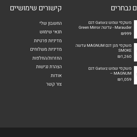
ם נבחרים
קישורים שימושיים
בעמוד
בעמוד
המוצר
המוצר
משקפי שמש Gatorz דגם
החשבון שלי
Marauder - עדשה Green Mirror
תנאי שימוש
₪
999
מדיניות פרטיות
משקפי מגן דגם MAGNUM עדשה
מדיניות משלוחים
SMOKE
₪
1,260
החזרות/החלפות
הצהרת נגישות
משקפי שמש Gatorz דגם
MAGNUM –
אודות
₪
1,059
צור קשר