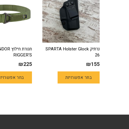
נרתיק SPARTA Holster Glock
חגורת חילוץ
RIGGER'S
26
₪
225
₪
155
למוצר
בחר אפשרויות
בחר אפשרויו
זה
יש
מספר
סוגים.
ניתן
לבחור
את
האפשרויות