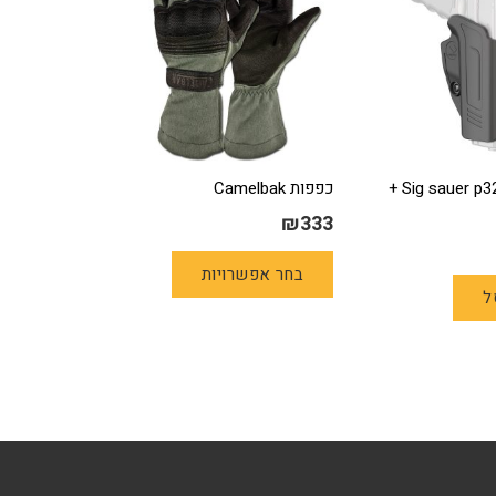
נרתיק חיצוני Sig sauer p320 +
כפפות Camelbak
₪
333
למוצר
בחר אפשרויות
זה
ל
יש
מספר
סוגים.
ניתן
לבחור
את
האפשרויות