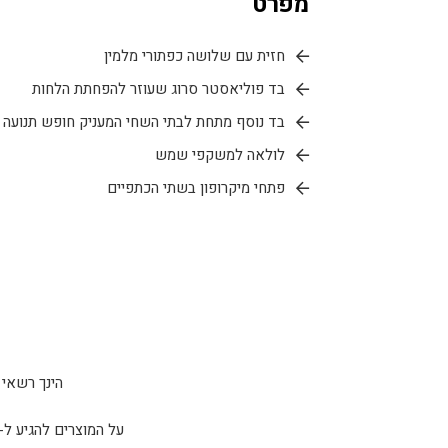
מפרט
חזית עם שלושה כפתורי מלמין
בד פוליאסטר סרוג שעוזר להפחתת הלחות
בד נוסף מתחת לבתי השחי המעניק חופש תנועה
לולאה למשקפי שמש
פתחי מיקרופון בשתי הכתפיים
הינך רשאי להחזיר 
על המוצרים להגיע ל-sparta tactical כשהם ארוזים באריזתם המקורית ו/או נמצאים במצב זהה למצב בו קיבלת אות