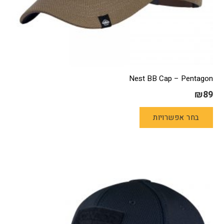
Nest BB Cap – Pentagon
₪
89
למוצר
בחר אפשרויות
זה
יש
מספר
סוגים.
ניתן
לבחור
את
האפשרויות
בעמוד