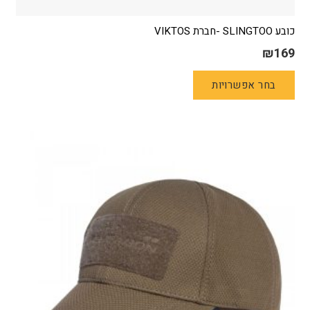
כובע SLINGTOO -חברת VIKTOS
₪
169
למוצר
בחר אפשרויות
זה
יש
מספר
סוגים.
ניתן
לבחור
את
האפשרויות
בעמוד
המוצר