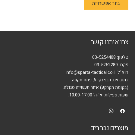
בחר אפשרויות
זה
יש
מספר
סוגים.
ניתן
צרו איתנו קשר
לבחור
את
האפשרויות
טלפון:
03-5254408
בעמוד
פקס: 03-5252289
המוצר
דוא"ל:
info@sparta-tactical.co.il
כתובתינו: רבניצקי 6, פתח תקווה.
(בקומת הקרקע) אזור תעשייה סגולה.
שעות פעילות: א'-ה' 10:00-17:00.
מוצרים נבחרים