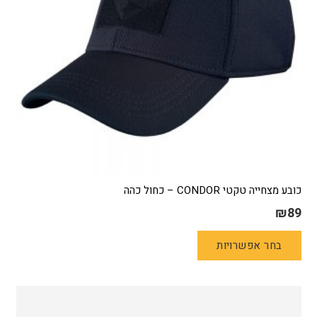
המוצר
כובע מצחייה טקטי CONDOR – כחול כהה
₪
89
למוצר
בחר אפשרויות
זה
יש
מספר
סוגים.