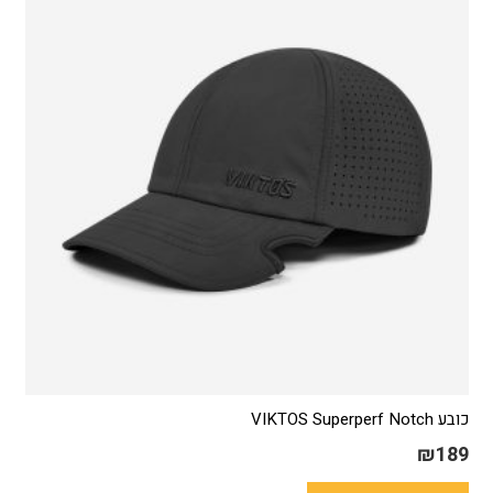
ניתן
לבחור
את
האפשרויות
בעמוד
המוצר
כובע VIKTOS Superperf Notch
₪
189
למוצר