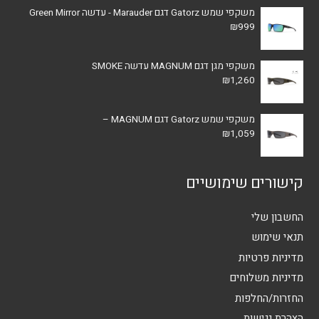
משקפי שמש Gatorz דגם Marauder - עדשה Green Mirror
₪
999
משקפי מגן דגם MAGNUM עדשה SMOKE
₪
1,260
משקפי שמש Gatorz דגם MAGNUM –
₪
1,059
קישורים שימושיים
החשבון שלי
תנאי שימוש
מדיניות פרטיות
מדיניות משלוחים
החזרות/החלפות
הצהרת נגישות