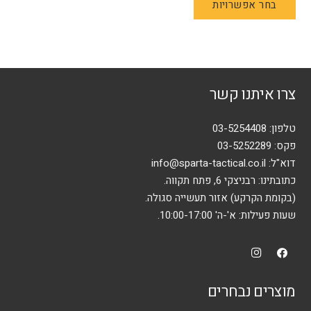
בחר אפשרויות
זה
יש
מספר
סוגים.
ניתן
צרו איתנו קשר
לבחור
את
האפשרויות
טלפון:
03-5254408
בעמוד
פקס: 03-5252289
המוצר
דוא"ל:
info@sparta-tactical.co.il
כתובתינו: רבניצקי 6, פתח תקווה.
(בקומת הקרקע) אזור תעשייה סגולה.
שעות פעילות: א'-ה' 10:00-17:00.
מוצרים נבחרים