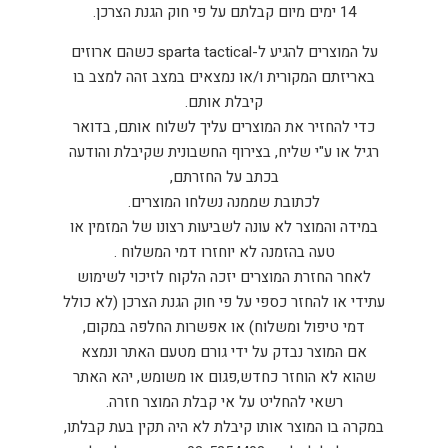
14 ימים מיום קבלתם על פי חוק הגנת הצרכן.
על המוצרים להגיע ל-sparta tactical כשהם ארוזים
באריזתם המקורית ו/או נמצאים במצב זהה למצב בו
קיבלת אותם.
כדי להחזיר את המוצרים עליך לשלוח אותם, בדואר
רגיל או ע"י שליח, בצירוף החשבונית שקיבלת והודעה
בכתב על החזרתם,
לכתובת שממנה נשלחו המוצרים.
במידה והמוצר לא עונה לשביעות רצונו של המזמין או
טעה בהזמנה לא יוחזרו דמי המשלוח .
לאחר החזרת המוצרים יזכה הלקוח לזיכוי לשימוש
עתידי או להחזר כספי על פי חוק הגנת הצרכן (לא כולל
דמי טיפול ומשלוח) או אפשרות החלפה במקום,
אם המוצר נבדק על ידי גורם מטעם האתר ונמצא
שהוא לא הוחזר כחדש,פגום או משומש, יהא האתר
רשאי להחליט על אי קבלת המוצר חזרה.
במקרה בו המוצר אותו קיבלת לא היה תקין בעת קבלתו,