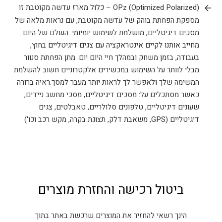
OPz (Optimized Polarized) – כלול מארז עדשה מקוטבת זו
מספקת הפחתת בוהק של עדשה מקוטבת, עם נראות מלאה של
מסכים דיגיטליים, מושלמת לשימוש יומיומי. העולם של היום
מחייב אותנו לקיים אינטראקציה עם צגים דיגיטליים בחוץ,
בעבודה, בזמן משחק ובמהלך חיי היום יום. מתן הפחתת סנוור
מבלי לוותר על השימוש במכשירים אלקטרוניים חשוב להשלמת
המשימה שלך ולאפשר לך לראות יותר מעבר למסך.ראיה ברורה
כאשר מסתכלים על: מסכים דיגיטליים, מסכי מחשב ניידים,
שעונים דיגיטליים, טלפונים סלולריים, טאבלטים, צגים
דיגיטליים (GPS, משאבת דלק, תצוגת בקרה, מקש רכב וכו')
ביטול רכישה והחזרת מוצרים
הינך רשאי להחזיר את המוצרים שרכשת באתר בתוך