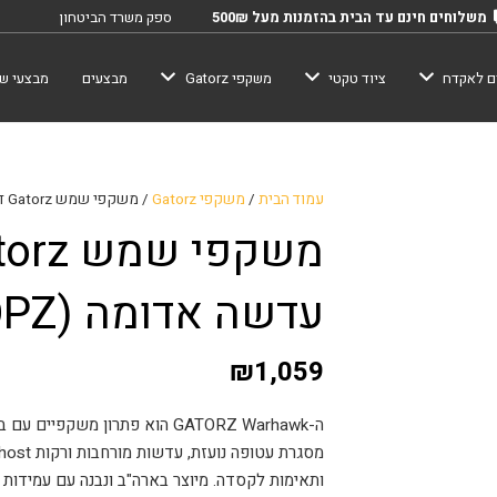
משלוחים חינם עד הבית בהזמנות מעל 500₪
ספק משרד הביטחון
ם לאקדח
ציוד טקטי
משקפי Gatorz
מבצעים
מבצעי שב
עמוד הבית
/
משקפי Gatorz
/ משקפי שמש Gatorz דגם Warhawk- עדשה אדומה (OPZ)
עדשה אדומה (OPZ)
₪
1,059
ה-GATORZ Warhawk הוא פתרון משק