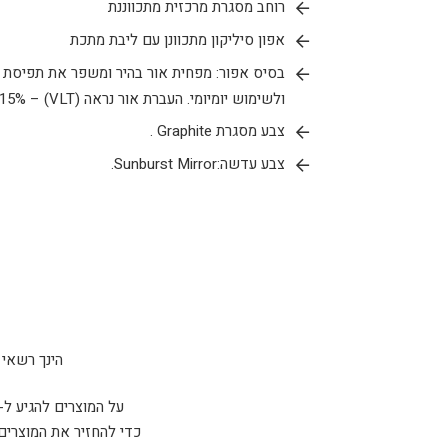
רוחב מסגרת מרכזית מתכווננת
אפון סיליקון מתכוונן עם ליבת מתכת
בסיס אפור: מפחית אור בהיר ומשפר את תפיסת ה
ולשימוש יומיומי. העברת אור נראה (VLT) – 15%.
צבע מסגרת
Graphite
.
צבע עדשה:
Sunburst Mirror.
הינך רשאי להחזיר 
על המוצרים להגיע ל-sparta tactical כשהם ארוזים באריזתם המקורית ו/או נמצאים במצב זהה למצב בו קיבלת אות
כדי להחזיר את המוצרים