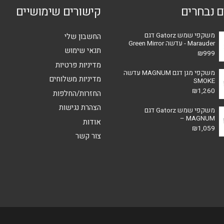
ם נבחרים
קישורים שימושיים
משקפי שמש Gatorz דגם
החשבון שלי
Marauder - עדשה Green Mirror
תנאי שימוש
₪
999
מדיניות פרטיות
משקפי מגן דגם MAGNUM עדשה
מדיניות משלוחים
SMOKE
₪
1,260
החזרות/החלפות
הצהרת נגישות
משקפי שמש Gatorz דגם
MAGNUM –
אודות
₪
1,059
צור קשר