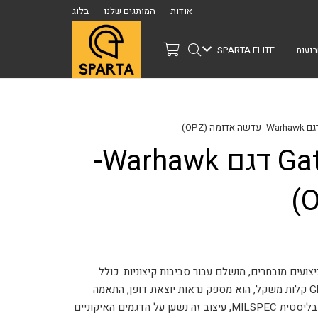
אודות
המותגים שלנו
בלוג
ועות
SPARTA ELITE
משקפי שמש Gatorz דגם Warhawk-
פיים עם ביצועים מובחרים, מושלם עבור סביבות קיצוניות. כולל
מסגרת עטופה נועזת, עדשות מורחבות ורקות Ghost קלות משקל, הוא מספק נראות יוצאת דופן, התאמה
ותאימות לקסדה. מיוצר בארה"ב ונבנה עם עמידות בליסטית MILSPEC, עיצוב זה נשען על הדגמים האיקוניים