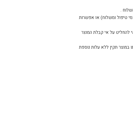
שלוח .
דמי טיפול ומשלוח) או אפשרות
 להחליט על אי קבלת המוצר
ו, אנא צלצל לטלפון 03-5254408 ואנו נדאג להחלפתו במוצר תקין ללא עלות נוספת