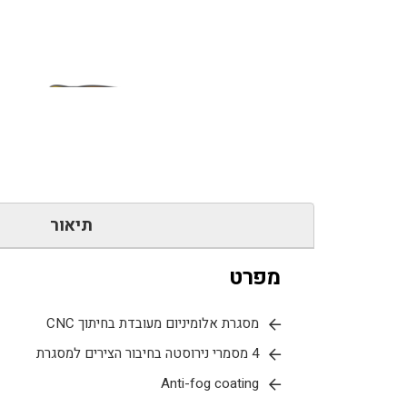
כמות
של
משקפי
שמש
Gatorz
תיאור
דגם
Warhawk-
מפרט
עדשה
אדומה
(OPZ)
מסגרת אלומיניום מעובדת בחיתוך CNC
4 מסמרי נירוסטה בחיבור הצירים למסגרת
Anti-fog coating