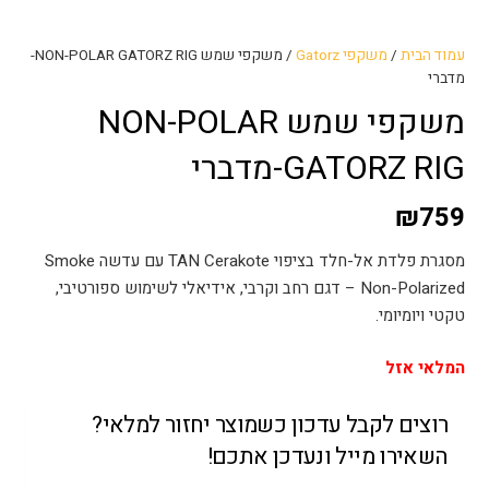
עמוד הבית
/
משקפי Gatorz
/ משקפי שמש NON-POLAR GATORZ RIG-
מדברי
משקפי שמש NON-POLAR
GATORZ RIG-מדברי
₪
759
מסגרת פלדת אל-חלד בציפוי TAN Cerakote עם עדשה Smoke
Non-Polarized
– דגם רחב וקרבי, אידיאלי לשימוש ספורטיבי,
טקטי ויומיומי.
המלאי אזל
רוצים לקבל עדכון כשמוצר יחזור למלאי?
השאירו מייל ונעדכן אתכם!