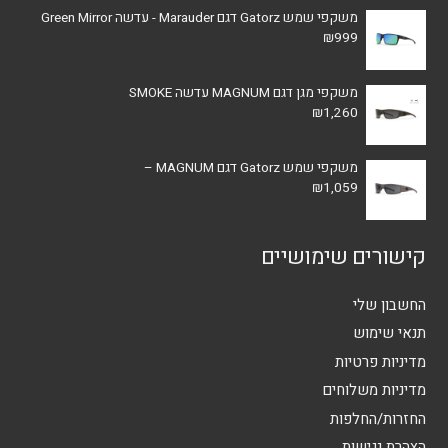
משקפי שמש Gatorz דגם Marauder - עדשה Green Mirror
₪
999
משקפי מגן דגם MAGNUM עדשה SMOKE
₪
1,260
משקפי שמש Gatorz דגם MAGNUM –
₪
1,059
קישורים שימושיים
החשבון שלי
תנאי שימוש
מדיניות פרטיות
מדיניות משלוחים
החזרות/החלפות
הצהרת נגישות