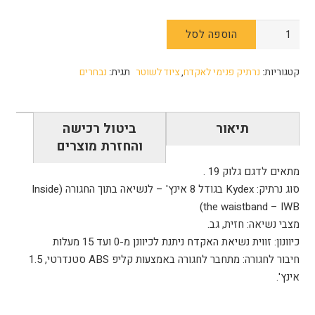
כמות
הוספה לסל
של
נרתיק
קטגוריות:
נרתיק פנימי לאקדח
,
ציוד לשוטר
תגית:
נבחרים
פנימי
19
SPARTA
תיאור
ביטול רכישה
Glock
והחזרת מוצרים
מתאים לדגם גלוק 19 .
סוג נרתיק: Kydex בגודל 8 אינץ' – לנשיאה בתוך החגורה (Inside
the waistband – IWB)
מצבי נשיאה: חזית, גב.
כיוונון: זווית נשיאת האקדח ניתנת לכיוונן מ-0 ועד 15 מעלות
חיבור לחגורה: מתחבר לחגורה באמצעות קליפ ABS סטנדרטי, 1.5
אינץ'.