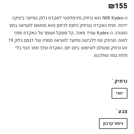
₪
155
ה-IWB Kydex הוא נרתיק מינימלסטי לאקדח גלוק המיוצר ביציקה
ידנית. זווית האקדח בנרתיק ניתנת לכיונון והוא מותאם לנשיאה בתוך
החגורה. ה-Kydex עמיד מאוד, קל משקל ושומר על האקדח מפני
לחות. הנרתיק נוח ללבישה ומיועד לנשיאה סמויה של דגמם גלוק 19.
זהו נרתיק מושלם לשימוש ביום-יום. האקדח שלך נותר חבוי בלי
תלות במה שתלבש.
נרתיק
ימני
צבע
גימור קרבון