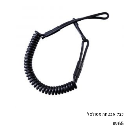
ניתן
לבחור
את
האפשרויות
בעמוד
המוצר
כבל אבטחה מסולסל
₪
65