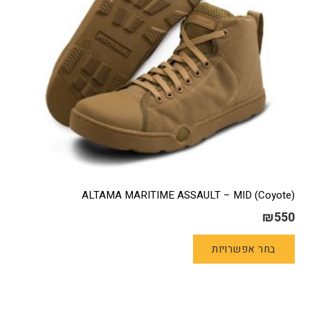
בעמוד
המוצר
ALTAMA MARITIME ASSAULT – MID (Coyote)
₪
550
למוצר
בחר אפשרויות
זה
יש
מספר
סוגים.