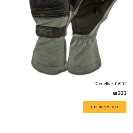
כפפות Camelbak
₪
333
למוצר
בחר אפשרויות
זה
יש
מספר
סוגים.