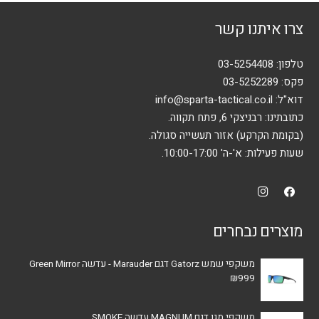
ניתן
צרו איתנו קשר
לבחור
את
האפשרויות
טלפון:
03-5254408
בעמוד
פקס: 03-5252289
המוצר
דוא"ל:
info@sparta-tactical.co.il
כתובתינו: רבניצקי 6, פתח תקווה.
(בקומת הקרקע) אזור תעשייה סגולה.
שעות פעילות: א'-ה' 10:00-17:00.
מוצרים נבחרים
משקפי שמש Gatorz דגם Marauder - עדשה Green Mirror
₪
999
משקפי מגן דגם MAGNUM עדשה SMOKE