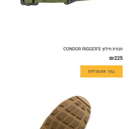
חגורת חילוץ CONDOR RIGGER'S
₪
225
למוצר
בחר אפשרויות
זה
יש
מספר
סוגים.
ניתן
לבחור
את
האפשרויות