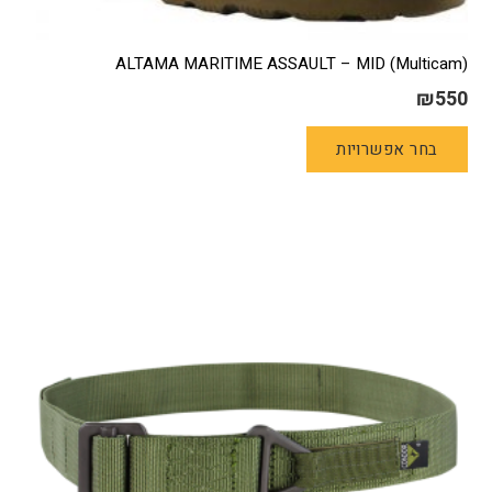
ALTAMA MARITIME ASSAULT – MID (Multicam)
₪
550
למוצר
בחר אפשרויות
זה
יש
מספר
סוגים.
ניתן
לבחור
את
האפשרויות
בעמוד
המוצר