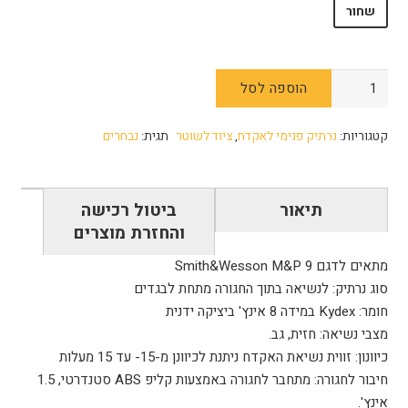
שחור
כמות
הוספה לסל
של
נרתיק
קטגוריות:
נרתיק פנימי לאקדח
,
ציוד לשוטר
תגית:
נבחרים
SPARTA
Kydex
Holster
תיאור
ביטול רכישה
Smith&Wesson
והחזרת מוצרים
M&P
9
מתאים לדגם Smith&Wesson M&P 9
סוג נרתיק: לנשיאה בתוך החגורה מתחת לבגדים
חומר: Kydex במידה 8 אינץ' ביציקה ידנית
מצבי נשיאה: חזית, גב.
כיוונון: זווית נשיאת האקדח ניתנת לכיוונן מ-15- עד 15 מעלות
חיבור לחגורה: מתחבר לחגורה באמצעות קליפ ABS סטנדרטי, 1.5
אינץ'.