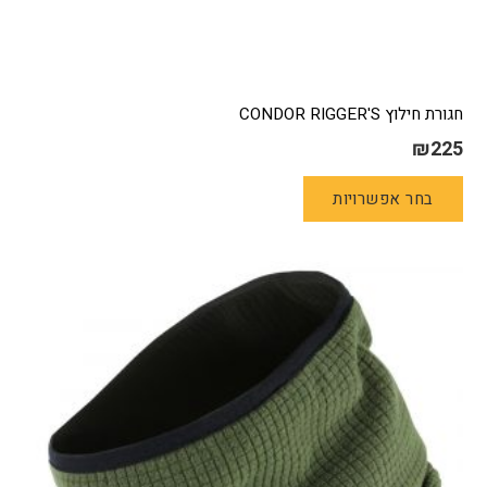
חגורת חילוץ CONDOR RIGGER'S
₪
225
למוצר
בחר אפשרויות
זה
יש
מספר
סוגים.
ניתן
לבחור
את
האפשרויות
בעמוד
המוצר