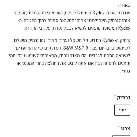
כאחד.
שדרגנו את ה-Kydex הפופולרי שלנו, העשוי ביציקה ידנית, והפכנו
אותו לנרתיק מינמילסטי אמיתי לנשיאה סמויה בתוך החגורה. ה-
Kydex המשופר מתאים לנשיאה בכל נקודה על גבי החגורה.
נרתיק ה-Kydex החדש קל משקל ועמיד מאוד. זהו נרתיק מושלם
לשימוש ביום-יום עבור S&W M&P 9. הנרתיקים שלנו המיועדים
לנשיאה מתחת לבגדים. הם מאוד נוחים, מתאימים לשימוש יום-יומי
וניתנים להסתרה בין אם אתה לובש את החולצה בתוך המכנס או
בחוץ.
נרתיק
ימני
צבע