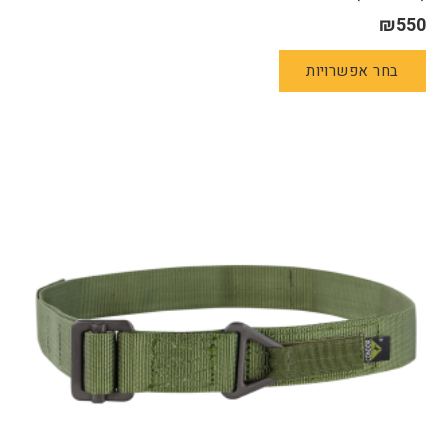
₪
550
למוצר
בחר אפשרויות
זה
יש
מספר
סוגים.
ניתן
לבחור
את
האפשרויות
בעמוד
המוצר