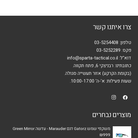
מספר
סוגים.
ניתן
צרו איתנו קשר
לבחור
את
האפשרויות
טלפון:
03-5254408
בעמוד
פקס: 03-5252289
המוצר
דוא"ל:
info@sparta-tactical.co.il
כתובתינו: רבניצקי 6, פתח תקווה.
(בקומת הקרקע) אזור תעשייה סגולה.
שעות פעילות: א'-ה' 10:00-17:00.
מוצרים נבחרים
משקפי שמש Gatorz דגם Marauder - עדשה Green Mirror
₪
999