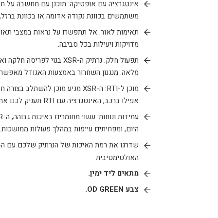
אינטגרציה עם אופטיקה: תוכנן עם מחשבה על תא
משתמשים בכוונת נקודה אדומה או בכוונת ברזל, 
תאימות לאור: אל תתפשרו על נראות במצבי תאורה
מדויקות ויעילות בכל סביבה.
תפעול חלק: נרתיק ה-
XSR
בנוי לפריסה חלקה ואי
מלאה. מנגנון השחרור באמצעות האגודל מאפשר 
מוכן ל-
RTI
: ה-
XSR
מגיע מוכן להשתלב בצורה ח
אפילו ברכב, האינטגרציה עם
RTI
תעניק לכם את
עמידות ונוחות: עשוי מחומרים באיכות גבוהה, ה-
R
היום, ומפחיתים עייפות במהלך פעולות ממושכות.
שדרגו את רמת האיכות של הנרתיק שלכם עם ה-
האולטימטיבית.
מתאים ליד ימין.
צבע OD GREEN.