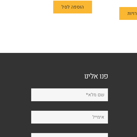
למוצר
הוספה לסל
ויות
זה
יש
מספר
סוגים.
ניתן
לבחור
את
האפשרויות
פנו אלינו
בעמוד
המוצר