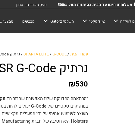
משלוחים חינם עד הבית בהזמנות מעל 500₪
ספק משרד הביטחון
ם לאקדח
ציוד טקטי
משקפי Gatorz
מבצעים
מבצעי שב
עמוד הבית
/
G-CODE
/
SPARTA ELITE
/ נרתיק XSR G-Code -גלוק 19 X400
נרתיק XSR G-Code -גלוק 19 X400
₪
530
"ההתאמה המדויקת שלנו מאפשרת שחרור חד ונקי
Holsters היא חטיבה של חברת Edge-Works Manufacturing®."