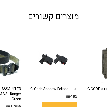
מוצרים קשורים
פונדה למחסנית בודדת G CODE
נרתיק G-Code Shadow Eclipse
 ASSAULTER
M V3 -Ranger
₪
495
Green
למוצר
₪
1,395