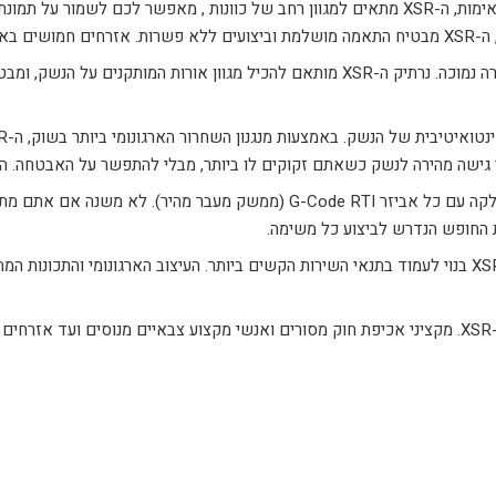
ימות, ה-
XSR
מתאים למגוון רחב של כוונות , מאפשר לכם לשמור על תמונת 
ה-
XSR
מבטיח התאמה מושלמת וביצועים ללא פשרות.
אזרחים חמושים באחריות,
 נמוכה. נרתיק ה-
XSR
מותאם להכיל מגוון אורות המותקנים על הנשק, ומ
נטואיטיבית של הנשק. באמצעות מנגנון השחרור הארגונומי ביותר בשוק, ה-
R
גישה מהירה לנשק כשאתם זקוקים לו ביותר, מבלי להתפשר על האבטחה. ה
לקה עם כל אביזר
G-Code RTI
(ממשק מעבר מהיר). לא משנה אם אתם מתכננ
 החופש הנדרש לביצוע כל משימה.
XS
בנוי לעמוד בתנאי השירות הקשים ביותר. העיצוב הארגונומי והתכונות ה
XSR
. מקציני אכיפת חוק מסורים ואנשי מקצוע צבאיים מנוסים ועד אזרחים 