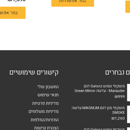
בחר אפשרויות
זה
יש
בחר אפשר
מספר
סוגים.
ניתן
לבחור
את
האפשרויות
בעמוד
המוצר
ם נבחרים
קישורים שימושיים
משקפי שמש Gatorz דגם
החשבון שלי
Marauder - עדשה Green Mirror
תנאי שימוש
₪
999
מדיניות פרטיות
משקפי מגן דגם MAGNUM עדשה
מדיניות משלוחים
SMOKE
₪
1,260
החזרות/החלפות
הצהרת נגישות
משקפי שמש Gatorz דגם