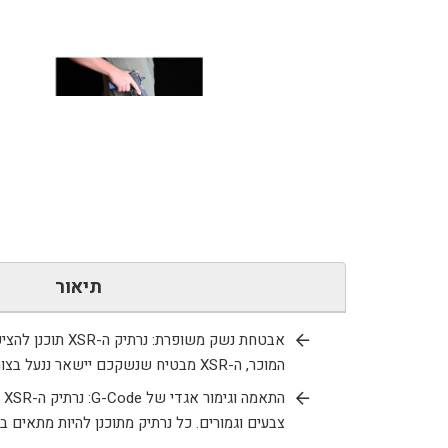
כמות
של
נרתיק
XSR
G-
Code
תיאור
-
גלוק
אבטחת נשק משופרת: נרתיק ה-
XSR
תוכנן להציע 2 רמות של אבטחה, מספק אבטחת נשק מתקדמת. באמצעות אותה טכנולוגית כיסוי קפיצי ושחרור מהי
19
המוכר, ה-
XSR
מבטיח שנשקכם יישאר ננעל בצורה
X400
התאמה וגימור אגדי של
G-Code
: נרתיק ה-
XSR
צבעים וגמורים. כל נרתיק מתוכנן להיות מתאים 