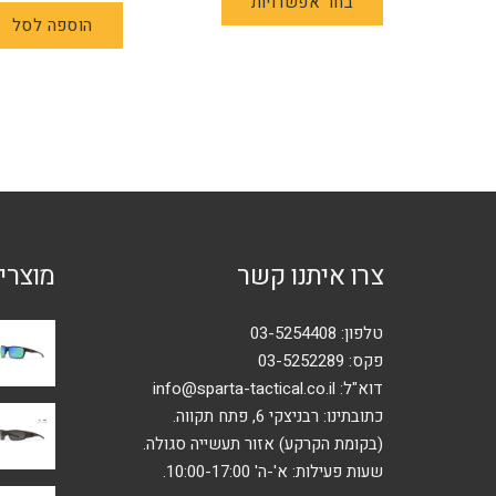
בחר אפשרויות
זה
הוספה לסל
יש
מספר
סוגים.
ניתן
לבחור
את
האפשרויות
בעמוד
המוצר
צרו איתנו קשר
מוצרי
טלפון:
03-5254408
פקס: 03-5252289
דוא"ל:
info@sparta-tactical.co.il
כתובתינו: רבניצקי 6, פתח תקווה.
(בקומת הקרקע) אזור תעשייה סגולה.
שעות פעילות: א'-ה' 10:00-17:00.