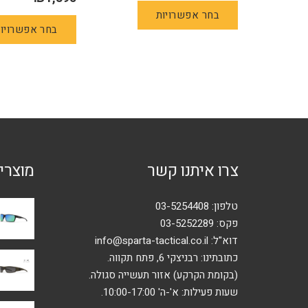
למוצר
בחר אפשרויות
זה
בחר אפשרויו
יש
מספר
סוגים.
ניתן
לבחור
את
האפשרויות
בעמוד
צרו איתנו קשר
מוצרי
המוצר
טלפון:
03-5254408
פקס: 03-5252289
דוא"ל:
info@sparta-tactical.co.il
כתובתינו: רבניצקי 6, פתח תקווה.
(בקומת הקרקע) אזור תעשייה סגולה.
שעות פעילות: א'-ה' 10:00-17:00.