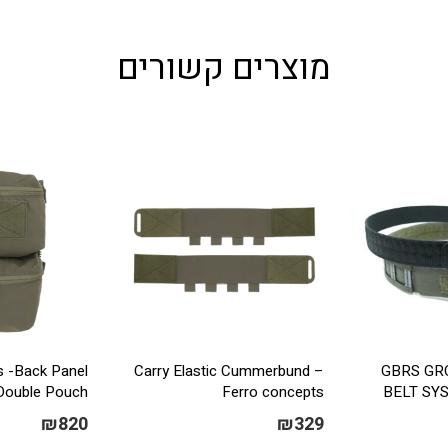
מוצרים קשורים
s -Back Panel
Carry Elastic Cummerbund –
GBRS GR
Double Pouch
Ferro concepts
BELT SYS
₪
820
₪
329