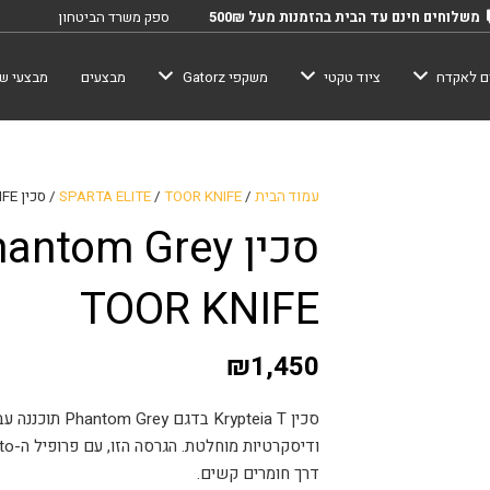
משלוחים חינם עד הבית בהזמנות מעל 500₪
ספק משרד הביטחון
ם לאקדח
ציוד טקטי
משקפי Gatorz
מבצעים
מבצעי שב
עמוד הבית
/
TOOR KNIFE
/
SPARTA ELITE
/ סכין Krypteia T – Phantom Grey TOOR KNIFE
סכין ntom Grey
TOOR KNIFE
₪
1,450
סכין Krypteia T
דרך חומרים קשים.