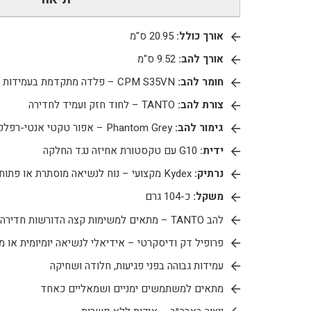
אורך כולל:
20.95 ס"מ
אורך להב:
9.52 ס"מ
חומר להב:
CPM S35VN – פלדה מתקדמת בעמידות גבוהה
צורת להב:
TANTO – לחוד חזק ועמיד לחדירה
גימור להב:
Phantom Grey – אפור טקטי אנטי-רפלקטיבי
ידית:
G10 עם טקסטורת אחיזה נגד החלקה
נרתיק:
Kydex מקצועי – נוח לנשיאה מוסתרת או פתוחה
משקל:
כ-104 גרם
להב TANTO – מתאים למשימות קצה הדורשות חדירה מרבית
פרופיל דק ודיסקרטי – אידיאלי לנשיאה יומיומית או מ
עמידות גבוהה בפני פגיעות, חלודה ושחיקה
מתאים למשתמשים ימניים ושמאליים כאחד