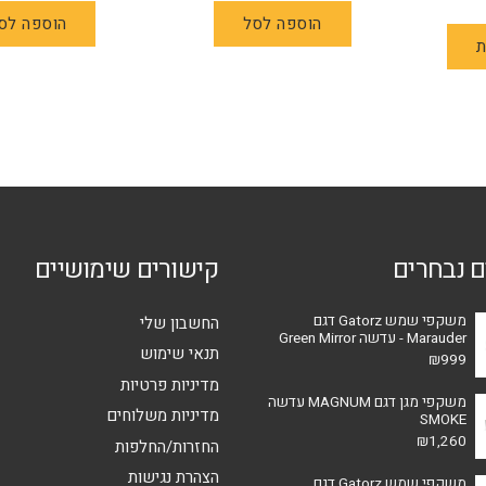
למוצר
הוספה לסל
הוספה לס
ת
זה
יש
מספר
סוגים.
ניתן
לבחור
את
האפשרויות
ם נבחרים
קישורים שימושיים
בעמוד
המוצר
משקפי שמש Gatorz דגם
החשבון שלי
Marauder - עדשה Green Mirror
תנאי שימוש
₪
999
מדיניות פרטיות
משקפי מגן דגם MAGNUM עדשה
מדיניות משלוחים
SMOKE
₪
1,260
החזרות/החלפות
הצהרת נגישות
משקפי שמש Gatorz דגם