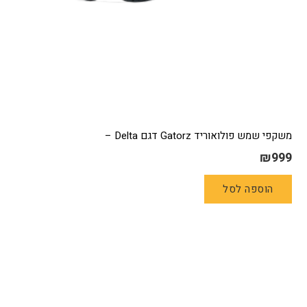
משקפי שמש פולואוריד Gatorz דגם Delta –
₪
999
הוספה לסל