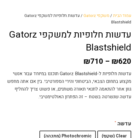
עמוד הבית
/
משקפי Gatorz
/ עדשות חלופיות למשקפי Gatorz
Blastshield
עדשות חלופיות למשקפי Gatorz
Blastshield
₪
710
–
₪
620
עדשות חלופיות ל-Gatorz Blastshield תוכננו במיוחד עבור אנשי
מקצוע בתחום הצבאי, הביטחוני והירי הספורטיבי. בין אם אתה מחפש
גוון אחר להתאמה לתנאי תאורה משתנים, או פשוט צריך להחליף
עדשה שנשרטה בשטח – זה הפתרון האולטימטיבי.
עדשה
Clear (שקוף)
Photochromic (מתכהה)