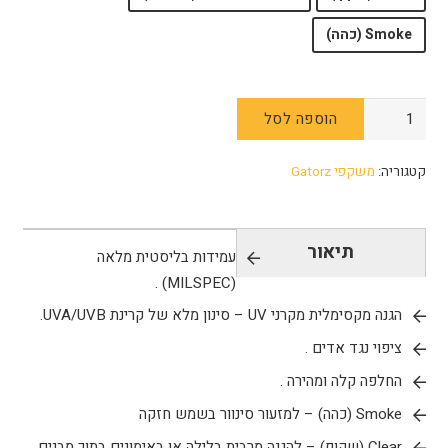
Smoke (כהה)
כמות
הוספה לסל
של
עדשות
קטגוריה:
משקפי Gatorz
חלופיות
למשקפי
Gatorz
תיאור
עמידות בליסטית מלאה
Blastshield
(MILSPEC) .
הגנה מקסימלית מקרני UV – סינון מלא של קרינת UVA/UVB.
ציפוי נגד אדים .
החלפה קלה ומהירה .
Smoke (כהה) – למזעור סינוור בשמש חזקה
Clear (שקוף) – להגנה מרבית בלילה או באימונים בתוך מבנים.