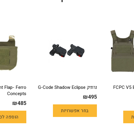
FCPC V5 Bas
נרתיק G-Code Shadow Eclipse
t Flap- Ferro
Concepts
₪
495
₪
485
למוצר
למוצר
בחר אפשרויות
זה
ת
הוספה לס
זה
יש
יש
מספר
מספר
סוגים.