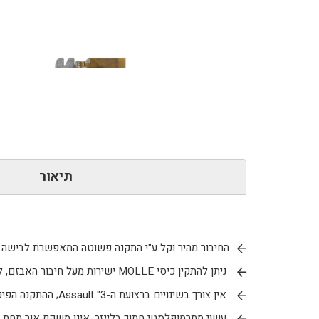
כמות
של
3AC
FIRSTSPEAR
TUBES®
תיאור
-
Ferro
concepts
החיבור מהיר וקל ע"י התקנה פשוטה המאפשרת לבישה 
ניתן להתקין כיסי MOLLE ישירות מעל חיבור האבזם, ללא אובדן שטח אחסון.
אין צורך בשינויים ברצועת ה-3" Assault; ההתקנה הפיכה לחלוטין.
עשוי מתרמופלסטי חתוך בלייזר, אינו משקף אור תחת תאורת 