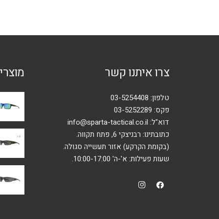
סוגים.
ניתן
לבחור
את
האפשרויות
צרו איתנו קשר
מוצרי
בעמוד
המוצר
טלפון:
03-5254408
פקס: 03-5252289
דוא"ל:
info@sparta-tactical.co.il
כתובתינו: רבניצקי 6, פתח תקווה.
(בקומת הקרקע) אזור תעשייה סגולה.
שעות פעילות: א'-ה' 10:00-17:00.