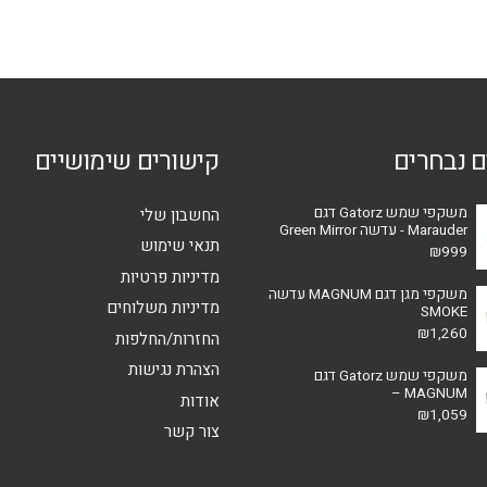
סוגים.
ניתן
ניתן
לבחור
לבחור
את
את
האפשרויות
האפשרויות
בעמוד
ם נבחרים
קישורים שימושיים
בעמוד
המוצר
המוצר
משקפי שמש Gatorz דגם
החשבון שלי
Marauder - עדשה Green Mirror
תנאי שימוש
₪
999
מדיניות פרטיות
משקפי מגן דגם MAGNUM עדשה
מדיניות משלוחים
SMOKE
₪
1,260
החזרות/החלפות
הצהרת נגישות
משקפי שמש Gatorz דגם
MAGNUM –
אודות
₪
1,059
צור קשר