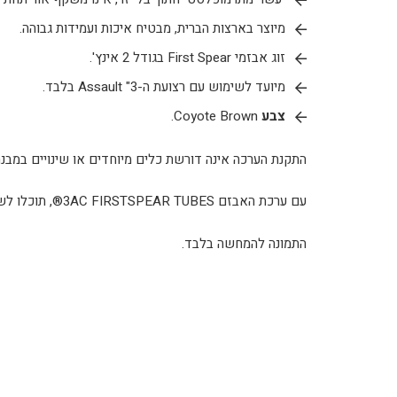
מיוצר בארצות הברית, מבטיח איכות ועמידות גבוהה.
זוג אבזמי First Spear בגודל 2 אינץ'.
מיועד לשימוש עם רצועת ה-3" Assault בלבד.
צבע
Coyote Brown.
התקנת הערכה אינה דורשת כלים מיוחדים או שינויים במב
עם ערכת האבזם 3AC FIRSTSPEAR TUBES®, תוכלו לשפר את נוחות השימוש והיעילות בשטח בשליפה מהירה.
התמונה להמחשה בלבד.