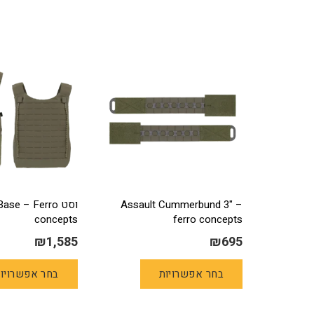
Assault Cummerbund 3" –
וסט e – Ferro
concepts
ferro concepts
₪
1,585
₪
695
למוצר
בחר אפשרויות
בחר אפשרויו
זה
יש
מספר