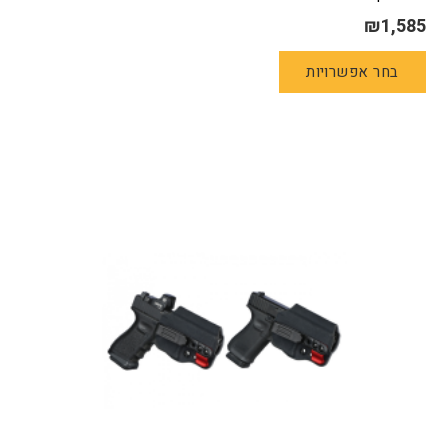
₪
1,585
למוצר
בחר אפשרויות
זה
יש
מספר
סוגים.
ניתן
לבחור
את
האפשרויות
בעמוד
המוצר