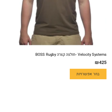
Velocity Systems -חולצה קצרה BOSS Rugby
₪
425
למוצר
בחר אפשרויות
זה
יש
מספר
סוגים.
ניתן
לבחור