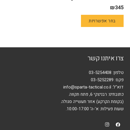
₪
345
למוצר
בחר אפשרויות
זה
יש
מספר
סוגים.
ניתן
צרו איתנו קשר
לבחור
את
האפשרויות
טלפון:
03-5254408
בעמוד
פקס: 03-5252289
המוצר
דוא"ל:
info@sparta-tactical.co.il
כתובתינו: רבניצקי 6, פתח תקווה.
(בקומת הקרקע) אזור תעשייה סגולה.
שעות פעילות: א'-ה' 10:00-17:00.