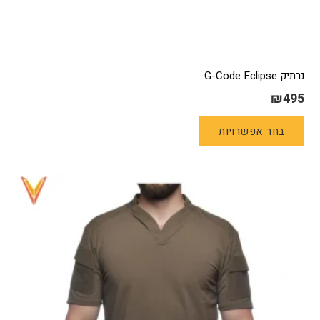
נרתיק G-Code Eclipse
₪
495
למוצר
בחר אפשרויות
זה
יש
מספר
סוגים.
ניתן
לבחור
את
האפשרויות
בעמוד
המוצר