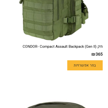
תיק CONDOR- Compact Assault Backpack (Gen II)
₪
365
למוצר
בחר אפשרויות
זה
יש
מספר
סוגים.
ניתן
לבחור
את