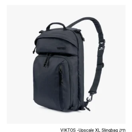
מספר
סוגים.
ניתן
לבחור
את
האפשרויות
בעמוד
המוצר
תיק VIKTOS -Upscale XL Slingbag