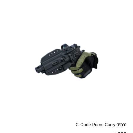
סוגים.
ניתן
לבחור
את
האפשרויות
בעמוד
המוצר
נרתיק G-Code Prime Carry