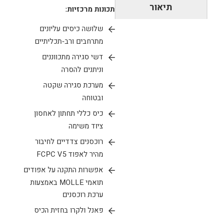
תיאור
Back
תכונות מרכזיות:
Panel
שלושה כיסים עליונים
Banger
מתרחבים ורב-תכליתיים
מבית
Ferro
דשי סגירה מתכווננים
Concepts
וניתנים להסרה
מערכת סגירה שקטה
ובטוחה
כיס כללי תחתון לאחסון
ציוד משימה
רוכסנים צדדיים לחיבור
מהיר לאפוד FCPC V5
אפשרות התקנה על אפודים
תואמי MOLLE באמצעות
ערכת רוכסנים
פאנל ולקרו בחזית הכיס