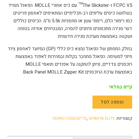
FCPC V5 ו-The Slickster™ עם כיס אחורי MOLLE. הפאנל מצויד
בשלושה כיסים עליונים רב-תכליתיים המתאימים לאחסון פריטים
כמו רימוני הלם, רימוני עשן או מחסניות 5.56 מ"מ. הכיסים כוללים
דשי סגירה מתכווננים וניתנים להסרה, המבטיחים אחיזה בטוחה
ושקטה באמצעות מערכת סגירה חדשנית.
בחלק התחתון של הפאנל נמצא כיס כללי (GP) המיועד לאחסון ציוד
חיוני למשימה. הפאנל מתחבר בקלות ובמהירות לאפוד באמצעות
רוכסנים צדדיים, וניתן להתקנה על אפודים תואמי MOLLE
באמצעות ערכת הרוכסנים Back Panel MOLLE Zipper Kit.
קיים במלאי
הוספה לסל
כמות
של
קטגוריות:
SPARTA ELITE
,
FERRO CONCEPTS
פאנל
גב
ADAPT