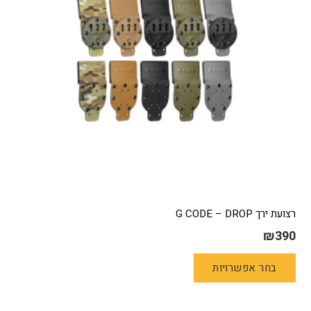
האפשרויות
בעמוד
המוצר
רצועת ירך G CODE – DROP
₪
390
למוצר
בחר אפשרויות
זה
יש
מספר