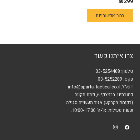
₪
299
למוצר
בחר אפשרויות
זה
יש
מספר
סוגים.
ניתן
צרו איתנו קשר
לבחור
את
האפשרויות
טלפון:
03-5254408
בעמוד
פקס: 03-5252289
המוצר
דוא"ל:
info@sparta-tactical.co.il
כתובתינו: רבניצקי 6, פתח תקווה.
(בקומת הקרקע) אזור תעשייה סגולה.
שעות פעילות: א'-ה' 10:00-17:00.