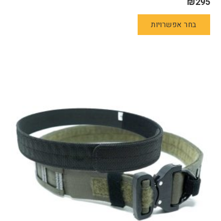
₪
295
למוצר
בחר אפשרויות
זה
יש
מספר
סוגים.
ניתן
לבחור
את
האפשרויות
בעמוד
המוצר