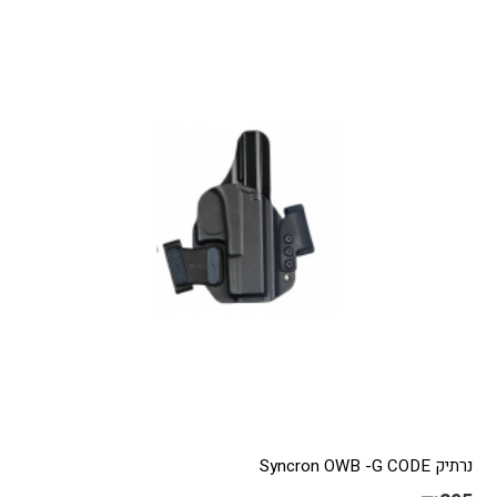
נרתיק Syncron OWB -G CODE