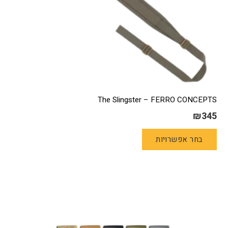
The Slingster – FERRO CONCEPTS
₪
345
למוצר
בחר אפשרויות
זה
יש
מספר
סוגים.
ניתן
לבחור
את