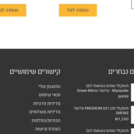
הוספה לסל
הוספה לס
ם נבחרים
קישורים שימושיים
משקפי שמש Gatorz דגם
החשבון שלי
Marauder - עדשה Green Mirror
תנאי שימוש
₪
999
מדיניות פרטיות
משקפי מגן דגם MAGNUM עדשה
מדיניות משלוחים
SMOKE
₪
1,260
החזרות/החלפות
הצהרת נגישות
משקפי שמש Gatorz דגם