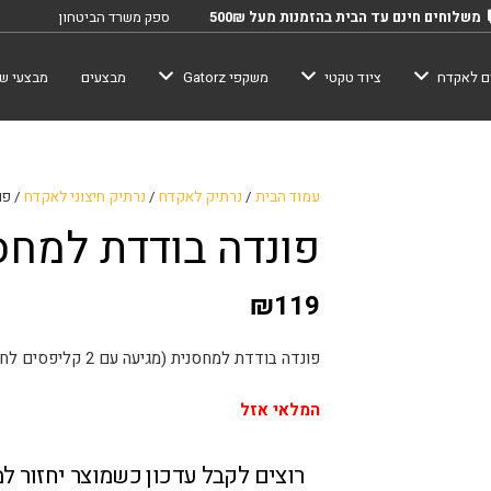
משלוחים חינם עד הבית בהזמנות מעל 500₪
ספק משרד הביטחון
ם לאקדח
ציוד טקטי
משקפי Gatorz
מבצעים
מבצעי שב
עמוד הבית
/
נרתיק לאקדח
/
נרתיק חיצוני לאקדח
/ פו
פונדה בודדת למחסנ
₪
119
פונדה בודדת למחסנית (מגיעה עם 2 קליפסים לחגורה בגדלים שונים).
המלאי אזל
רוצים לקבל עדכון כשמוצר יחזור ל