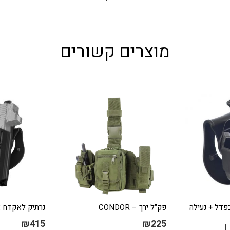
מוצרים קשורים
בפדל + נעילה
פק"ל ירך – CONDOR
נרתיק לאקדח אמ
₪
415
₪
225