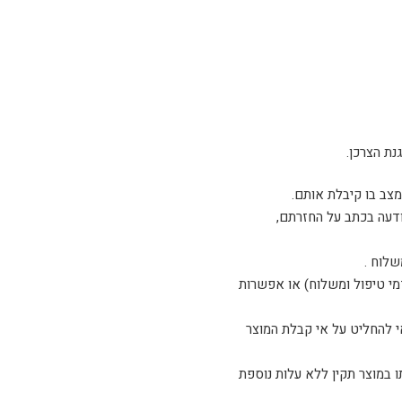
ודעה בכתב על החזרתם,
שלוח .
דמי טיפול ומשלוח) או אפשרות
 להחליט על אי קבלת המוצר
ו, אנא צלצל לטלפון 03-5254408 ואנו נדאג להחלפתו במוצר תקין ללא עלות נוספת