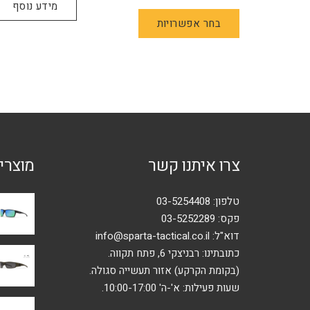
מידע נוסף
למוצר
בחר אפשרויות
זה
יש
מספר
סוגים.
ניתן
לבחור
את
האפשרויות
צרו איתנו קשר
מוצרי
בעמוד
המוצר
טלפון:
03-5254408
פקס: 03-5252289
דוא"ל:
info@sparta-tactical.co.il
כתובתינו: רבניצקי 6, פתח תקווה.
(בקומת הקרקע) אזור תעשייה סגולה.
שעות פעילות: א'-ה' 10:00-17:00.