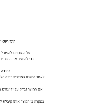
הינך רשאי להחזיר 
על המוצרים להגיע ל-sparta tactical כשהם ארוזים באריזתם המקורית ו/או נמצאים במצב זהה למצב בו קיבלת אות
כדי להחזיר את המוצרים
במידה ו
לאחר החזרת המוצרים יזכה הלקו
אם המוצר נבדק על ידי גורם