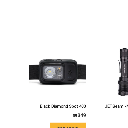
קטי JETBeam -M37
Black Diamond Spot 400
₪
349