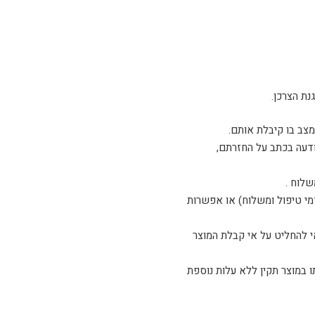
ודעה בכתב על החזרתם,
שלוח .
דמי טיפול ומשלוח) או אפשרות
 להחליט על אי קבלת המוצר
ו, אנא צלצל לטלפון 03-5254408 ואנו נדאג להחלפתו במוצר תקין ללא עלות נוספת