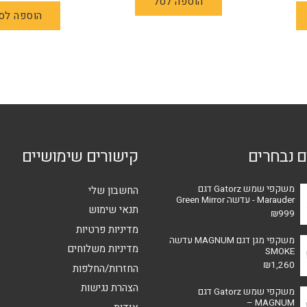
הוספה לסל
הוספה לס
ם נבחרים
קישורים שימושיים
משקפי שמש Gatorz דגם
החשבון שלי
Marauder - עדשה Green Mirror
תנאי שימוש
₪
999
מדיניות פרטיות
משקפי מגן דגם MAGNUM עדשה
מדיניות משלוחים
SMOKE
₪
1,260
החזרות/החלפות
הצהרת נגישות
משקפי שמש Gatorz דגם
MAGNUM –