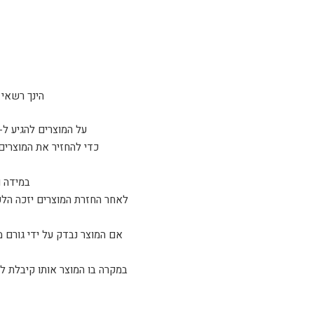
הינך רשאי להחזיר 
על המוצרים להגיע ל-sparta tactical כשהם ארוזים באריזתם המקורית ו/או נמצאים במצב זהה למצב בו קיבלת אות
כדי להחזיר את המוצרים
במידה ו
לאחר החזרת המוצרים יזכה הלקו
אם המוצר נבדק על ידי גורם