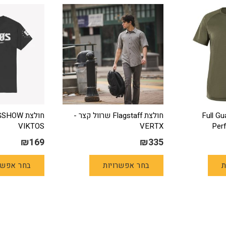
רייפיט Full Guard
חולצת Flagstaff שרוול קצר -
VIKTOS
VERTX
Per
₪
169
₪
335
למוצר
למוצר
ת
בחר אפשרויות
בחר אפשר
זה
זה
יש
יש
מספר
מספר
סוגים.
סוגים.
ניתן
ניתן