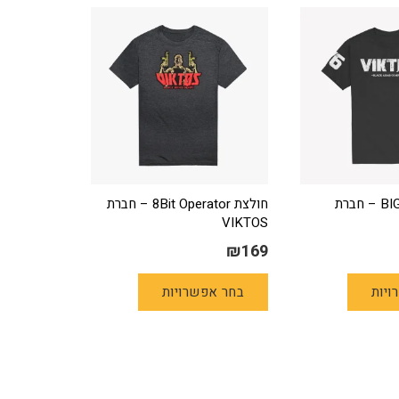
חולצת BIGSHOW – חברת
חולצת 8Bit Operator – חברת
VIKTOS
₪
169
למוצר
למוצר
ויות
בחר אפשרויות
זה
זה
יש
יש
מספר
מספר
סוגים.
סוגים.
ניתן
ניתן