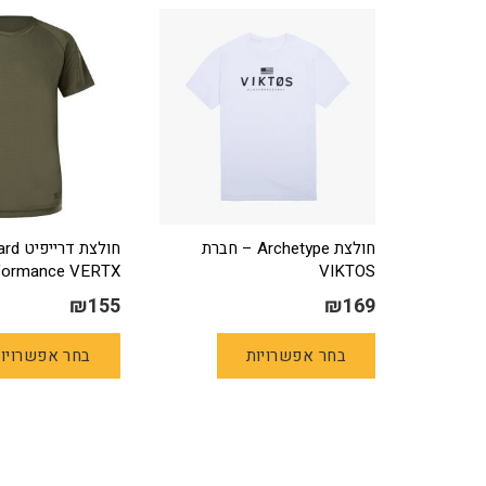
חולצת Archetype – חברת
חולצת ד
formance VERTX
VIKTOS
₪
155
₪
169
למוצר
בחר אפשרויות
בחר אפשרויו
זה
יש
מספר
סוגים.
ניתן