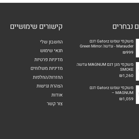
לבחור
לבחור
את
את
האפשרויות
האפשרויות
ם נבחרים
קישורים שימושיים
בעמוד
בעמוד
המוצר
המוצר
משקפי שמש Gatorz דגם
החשבון שלי
Marauder - עדשה Green Mirror
תנאי שימוש
₪
999
מדיניות פרטיות
משקפי מגן דגם MAGNUM עדשה
מדיניות משלוחים
SMOKE
₪
1,260
החזרות/החלפות
הצהרת נגישות
משקפי שמש Gatorz דגם
MAGNUM –
אודות
₪
1,059
צור קשר