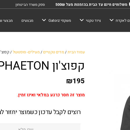
משלוחים חינם עד הבית בהזמנות מעל 500₪
ספק משרד הביטחון
ם לאקדח
ציוד טקטי
משקפי Gatorz
מבצעים
מבצעי שב
עמוד הבית
/
מדים טקטיים
/
מעילים- סופטשל
/ קפוצ'ון AGON-PHAETON
קפוצ'ון PENTAGON-PHAETON
₪
195
מוצר זה חסר כרגע במלאי ואינו זמין.
רוצים לקבל עדכון כשמוצר יחזור ל