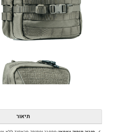
כמות
של
תיק
תקיפה
10L-
מרעום
דולפין
תיאור