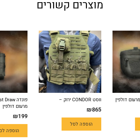
מוצרים קשורים
מרעום דולפין
ווסט CONDOR ירוק –
פונדה raw
מרעום דולפין
₪
865
₪
199
הוספה לסל
הוספה לס