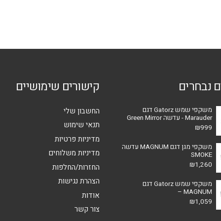
ם נבחרים
קישורים שימושיים
משקפי שמש Gatorz דגם
החשבון שלי
Marauder - עדשה Green Mirror
תנאי שימוש
₪
999
מדיניות פרטיות
משקפי מגן דגם MAGNUM עדשה
מדיניות משלוחים
SMOKE
₪
1,260
החזרות/החלפות
הצהרת נגישות
משקפי שמש Gatorz דגם
MAGNUM –
אודות
₪
1,059
צור קשר