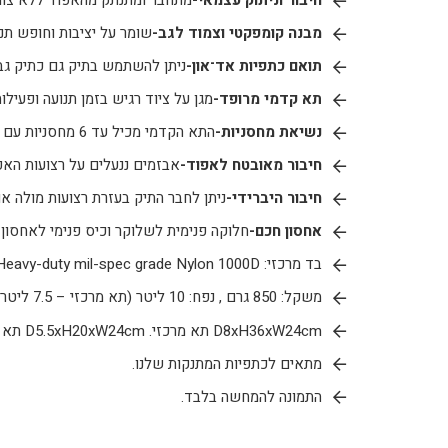
חיבור וניתוק עצמאי-
מתחבר ומתנתק מהאפוד ללא צורך
מבנה קומפקטי וצמוד לגב-
שומר על יציבות וחופש תנו
תואם כתפיות אד־און-
ניתן להשתמש בתיק גם כתיק גב 
תא קדמי מרופד-
מגן על ציוד רגיש בזמן תנועה ופעילות
נשיאת מחסניות-
התא הקדמי מכיל עד
6 מחסניות עם גומיות אבטוח.
חיבור מאובטח לאפוד-
אבזמים ננעלים על רצועות האפ
חיבור היברידי-
ניתן לחבר התיק בעזרת רצועות מולה או
אחסון חכם-
חלוקה פנימית לשלוקר וכיס פנימי לאחסון
בד מרכזי:
Heavy-duty mil-spec grade Nylon 1000D
משקל: 850 גרם , נפח: 10 ליטר (תא מרכזי – 7.5 ליטר, תא קדמי 2.5 ליטר)
D8xH36xW24cm תא מרכזי. D5.5xH20xW24cm תא קדמי
מתאים לכתפיות המתנקות שלנו.
התמונה להמחשה בלבד.