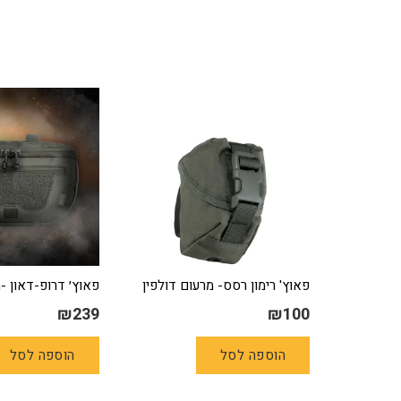
פאוץ' רימון רסס- מרעום דולפין
פאוץ׳ דרופ-דאון -
₪
239
₪
100
הוספה לסל
הוספה לסל