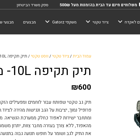
משלוחים חינם עד הבית בהזמנות מעל 500₪
ספק משרד הביטחון
ם לאקדח
ציוד טקטי
משקפי Gatorz
מבצעים
מבצעי שב
עמוד הבית
/
ציוד טקטי
/
ווסט טקטי
/ תיק תקיפה 10L- מרעום דולפין
תיק תקיפה 10L- מרעום דולפין
₪
600
תיק
גב טקטי שפותח עבור לוחמים ומפעילים הזקוק
פרופיל נמוך, יציבות על הגב ונגישות מהירה לציו
ומתחבר ישירות לאפוד כחלק ממערכת הנשיאה. מע
מהאפוד, ללא צורך בעזרה מחבר צוות, יתרון משמע
את התיק לגב ושומר על חופש תנועה גבוה בתנועה 