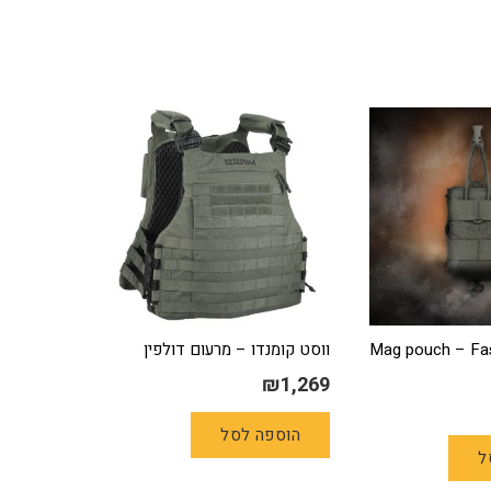
Mag pouch – Fast D
ווסט קומנדו – מרעום דולפין
₪
1,269
הוספה לסל
ל