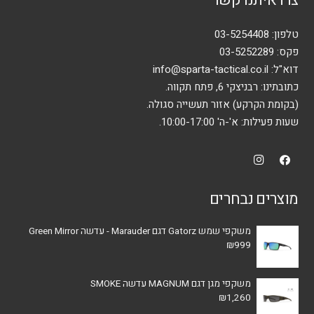
את
האפשרויות
טלפון:
03-5254408
בעמוד
פקס: 03-5252289
המוצר
דוא"ל:
info@sparta-tactical.co.il
כתובתינו: רבניצקי 6, פתח תקווה.
(בקומת הקרקע) אזור תעשייה סגולה.
שעות פעילות: א'-ה' 10:00-17:00.
מוצרים נבחרים
משקפי שמש Gatorz דגם Marauder - עדשה Green Mirror
₪
999
משקפי מגן דגם MAGNUM עדשה SMOKE
₪
1,260