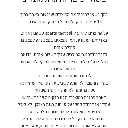
הינך רשאי להחזיר את המוצרים שרכשת באתר בתוך
14 ימים מיום קבלתם על פי חוק הגנת הצרכן.
על המוצרים להגיע ל-sparta tactical כשהם ארוזים
באריזתם המקורית ו/או נמצאים במצב זהה למצב בו
קיבלת אותם.
כדי להחזיר את המוצרים עליך לשלוח אותם, בדואר
רגיל או ע"י שליח, בצירוף החשבונית שקיבלת והודעה
בכתב על החזרתם,
לכתובת שממנה נשלחו המוצרים.
במידה והמוצר לא עונה לשביעות רצונו של המזמין או
טעה בהזמנה לא יוחזרו דמי המשלוח .
לאחר החזרת המוצרים יזכה הלקוח לזיכוי לשימוש
עתידי או להחזר כספי על פי חוק הגנת הצרכן (לא כולל
דמי טיפול ומשלוח) או אפשרות החלפה במקום,
אם המוצר נבדק על ידי גורם מטעם האתר ונמצא
שהוא לא הוחזר כחדש,פגום או משומש, יהא האתר