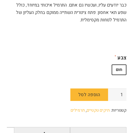
כבר יודעים עליו, ועכשיו גם אתם. התרמיל איכותי במיוחד, כולל
שפע תאי אחסון. פתח צינורית השתייה ממוקם בחלק העליון של
התרמיל לנוחות מקסימלית.
צבע
חום
כמות
הוספה לסל
של
תיק
קטגוריות:
תיקים טקטיים
,
תרמילים
Compact
ASSAULT
-