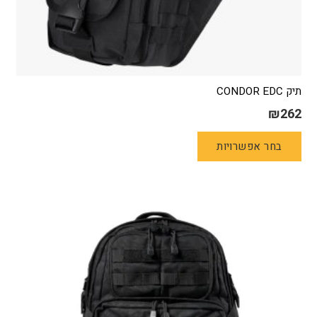
תיק CONDOR EDC
₪
262
למוצר
בחר אפשרויות
זה
יש
מספר
סוגים.
ניתן
לבחור
את
האפשרויות
בעמוד
המוצר