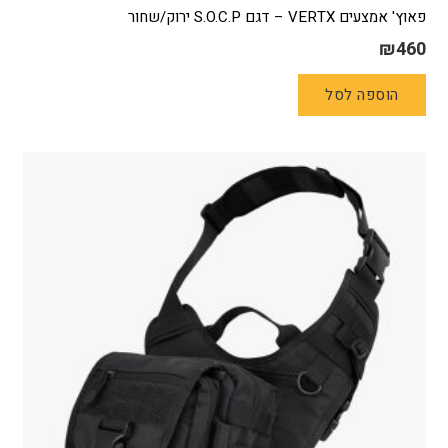
פאוץ' אמצעים VERTX – דגם S.O.C.P ירוק/שחור
₪
460
הוספה לסל