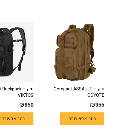
תיק Compact ASSAULT –
תיק 5 Backpack
VIKTOS
COYOTE
₪
850
₪
355
למוצר
בחר אפשרויות
בחר אפשרויו
זה
יש
מספר