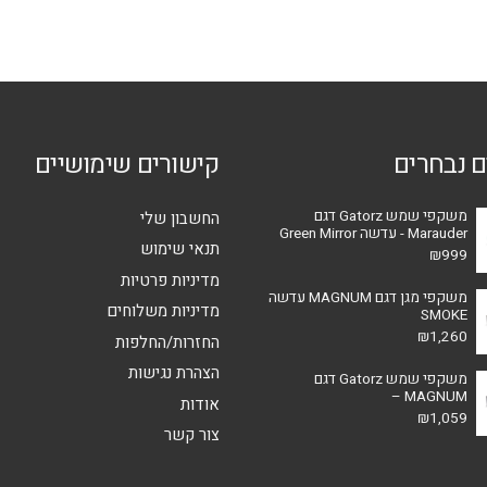
סוגים.
סוגים.
ניתן
ניתן
לבחור
לבחור
את
את
האפשרויות
האפשרויות
בעמוד
ם נבחרים
קישורים שימושיים
בעמוד
המוצר
המוצר
משקפי שמש Gatorz דגם
החשבון שלי
Marauder - עדשה Green Mirror
תנאי שימוש
₪
999
מדיניות פרטיות
משקפי מגן דגם MAGNUM עדשה
מדיניות משלוחים
SMOKE
₪
1,260
החזרות/החלפות
הצהרת נגישות
משקפי שמש Gatorz דגם
MAGNUM –
אודות
₪
1,059
צור קשר