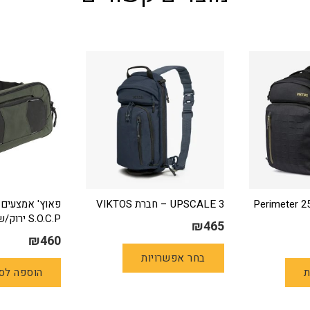
Perimeter 2 –
UPSCALE 3 – חברת VIKTOS
S.O.C.P ירוק/שחור
₪
465
₪
460
למוצר
למוצר
בחר אפשרויות
זה
ת
הוספה לס
זה
יש
יש
מספר
מספר