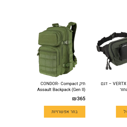
פאוץ' אמצעים VERTX – דגם
תיק CONDOR- Compact
Assault Backpack (Gen II)
₪
365
למוצר
ל
בחר אפשרויות
זה
יש
מספר