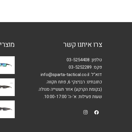
סוגים.
ניתן
לבחור
את
האפשרויות
צרו איתנו קשר
מוצרי
בעמוד
המוצר
טלפון:
03-5254408
פקס: 03-5252289
דוא"ל:
info@sparta-tactical.co.il
כתובתינו: רבניצקי 6, פתח תקווה.
(בקומת הקרקע) אזור תעשייה סגולה.
שעות פעילות: א'-ה' 10:00-17:00.