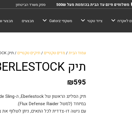
משלוחים חינם עד הבית בהזמנות מעל 500₪
ספק משרד הביטחון
ם לאקדח
ציוד טקטי
משקפי Gatorz
מבצעים
מבצעי שב
עמוד הבית
/
מדים טקטיים
/
תיקים טקטיים
/ תיק Fade Sling – EBERLESTOCK
תיק Fade Sling – EBERLESTOCK
₪
595
במיוחד (למשל Flux Defense Raider).
עם גישה דו-צדדית לכל התאים, ניתן לשלוף את ציוד ה-EDC במהירות ובקלות 