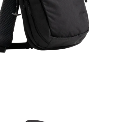
כמות
של
תיק
Fade
Sling
-
EBERLESTOCK