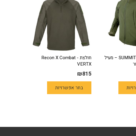
SUMMIT SOFTSHELL – מעיל
חולצת Recon X Combat -
ר
VERTX
₪
815
למוצר
למוצר
ויות
בחר אפשרויות
זה
זה
יש
יש
מספר
מספר
סוגים.
סוגים.
ניתן
ניתן
לבחור
לבחור
את
את