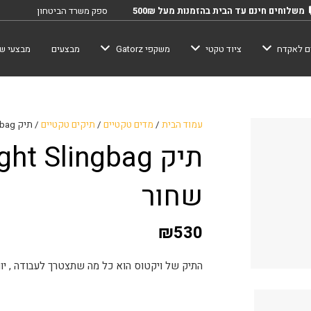
משלוחים חינם עד הבית בהזמנות מעל 500₪
ספק משרד הביטחון
ם לאקדח
ציוד טקטי
משקפי Gatorz
מבצעים
מבצעי שב
עמוד הבית
/
מדים טקטיים
/
תיקים טקטיים
/ תיק viktos Forthright Slingbag – שחור
שחור
₪
530
התיק של ויקטוס הוא כל מה שתצטרך לעבודה , יום 