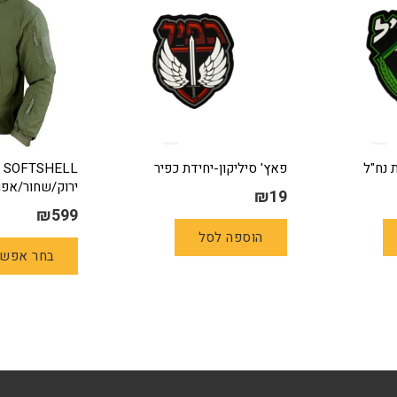
 נח"ל
פאץ' סיליקון-יחידת כפיר
ירוק/שחור/אפו
₪
19
₪
599
הוספה לסל
בחר אפשר