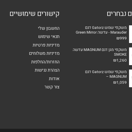
ם נבחרים
קישורים שימושיים
משקפי שמש Gatorz דגם
החשבון שלי
Marauder - עדשה Green Mirror
תנאי שימוש
₪
999
מדיניות פרטיות
משקפי מגן דגם MAGNUM עדשה
מדיניות משלוחים
SMOKE
₪
1,260
החזרות/החלפות
הצהרת נגישות
משקפי שמש Gatorz דגם
MAGNUM –
אודות
₪
1,059
צור קשר