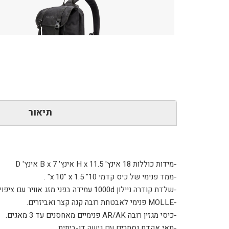
כמות
של
תיק
viktos
Forthright
Slingbag
תיאור
-
שחור
-מידות כוללות 18 אינץ' H x 11.5 אינץ' B x 7 אינץ' D
-ממד פנימי של כיס קדמי 10" x 10" x 1.5" .
-שלדת קודרה ניילון 1000d עמידה בפני מזג אוויר עם ציפוי DWR (Nightfjall)
-MOLLE פנימי לאבטחת רובה קנה קצר ואביזרים.
-כיסי מגזין רובה AR/AK פנימיים מאחסנים עד 3 מאגים.
-תאי אקדח נסתרים עם גישה דו-ביתית.