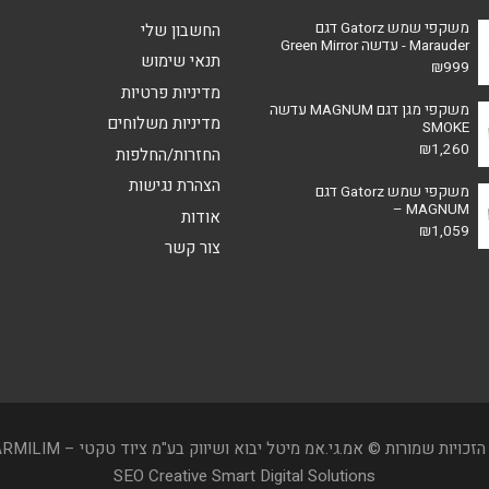
משקפי שמש Gatorz דגם
החשבון שלי
Marauder - עדשה Green Mirror
תנאי שימוש
₪
999
מדיניות פרטיות
משקפי מגן דגם MAGNUM עדשה
מדיניות משלוחים
SMOKE
₪
1,260
החזרות/החלפות
הצהרת נגישות
משקפי שמש Gatorz דגם
MAGNUM –
אודות
₪
1,059
צור קשר
הזכויות שמורות © אמ.גי.אמ מיטל יבוא ושיווק בע"מ ציוד טקטי – TARMILIM
SEO Creative
Smart Digital Solutions