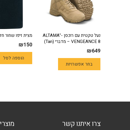
נעל טקטית עם רוכסן -"ALTAMA
מצית זיפו שחור חלק 18
VENGEANCE 8 – מדברי (Tan)
₪
150
₪
649
למוצר
הוספה לסל
בחר אפשרויות
זה
יש
מספר
סוגים.
ניתן
לבחור
את
האפשרויות
צרו איתנו קשר
מוצרי
בעמוד