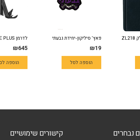
ZL2
פאץ' סיליקון-יחידת גבעתי
לדרמן WAVE PLUS מושחם
₪
645
₪
19
הוספה לסל
הוספה לס
ם נבחרים
קישורים שימושיים