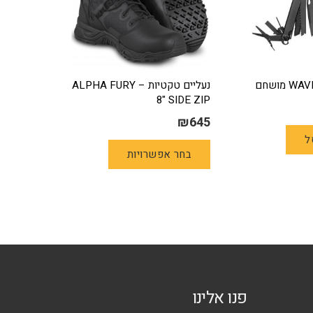
נעליים טקטיות – ALPHA FURY
8" SIDE ZIP
₪
645
למוצר
ל
בחר אפשרויות
זה
יש
מספר
סוגים.
ניתן
לבחור
את
האפשרויות
פנו אלינו
בעמוד