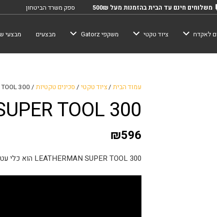
משלוחים חינם עד הבית בהזמנות מעל 500₪
ספק משרד הביטחון
ם לאקדח
ציוד טקטי
משקפי Gatorz
מבצעים
מבצעי שב
עמוד הבית
/
ציוד טקטי
/
סכינים טקטיות
/ SUPER TOOL 300
SUPER TOOL 300
₪
596
LEATHERMAN SUPER TOOL 300 הוא כלי עטור פרסים. הכלי הזה הוא המולטי-טול המושלם לכל אחד.