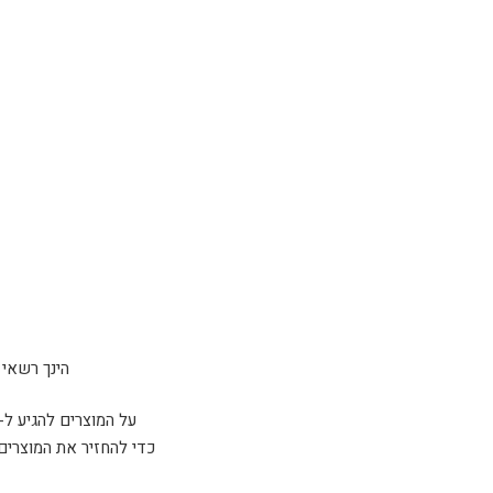
הינך רשאי להחזיר 
על המוצרים להגיע ל-sparta tactical כשהם ארוזים באריזתם המקורית ו/או נמצאים במצב זהה למצב בו קיבלת אות
כדי להחזיר את המוצרים