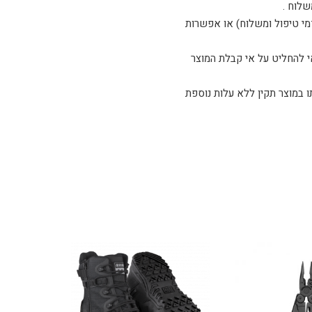
שלוח .
דמי טיפול ומשלוח) או אפשרות
 להחליט על אי קבלת המוצר
ו, אנא צלצל לטלפון 03-5254408 ואנו נדאג להחלפתו במוצר תקין ללא עלות נוספת