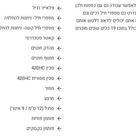
ן במקומות צרים. הSUPER TOOL תוכנן לאפשר עבודה גם עם כפפות ולכן
פלאייר רגיל
נדרט גם מספרי תיל רכים וגם
מספרי תיל- ניתנות להחלפה
ה אתם יכולים לדאוג ללטש אותם
מספרי תיל קשה- ניתנות להחל
או להחליף אותם במקום אם צריך. הSUPER TOOL כולל בתוכו 19 כלים שונים מוכנים
קאטר סטנדרטי
מהדק חוטים
חושף חוטים
סכין 420HC
סכין מסורית 420HC
מסור
מרצע
סרגל (12 ס"מ / 9 אינצ')
פותחן פחיות
פותחן בקבוקים