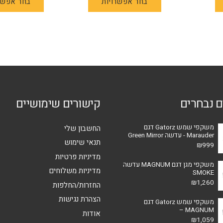
בחר אפשרויות
בחר אפשר
זה
יש
מספר
סוגים.
ניתן
לבחור
את
האפשרויות
ם נבחרים
קישורים שימושיים
בעמוד
המוצר
משקפי שמש Gatorz דגם
החשבון שלי
Marauder - עדשה Green Mirror
תנאי שימוש
₪
999
מדיניות פרטיות
משקפי מגן דגם MAGNUM עדשה
מדיניות משלוחים
SMOKE
₪
1,260
החזרות/החלפות
הצהרת נגישות
משקפי שמש Gatorz דגם
MAGNUM –
אודות
₪
1,059