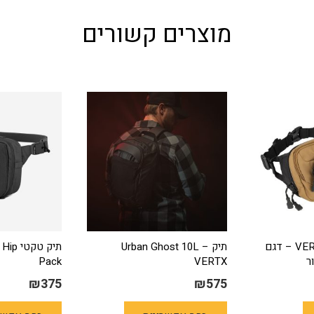
מוצרים קשורים
פאוץ' אמצעים VERTX – דגם
תיק Urban Ghost 10L –
תיק טק
Pack
VERTX
₪
375
₪
575
למוצר