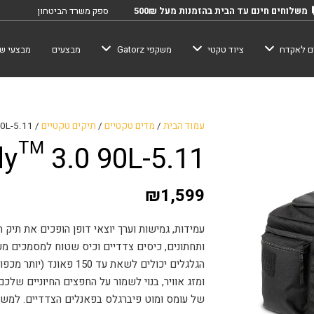
משלוחים חינם עד הבית בהזמנות מעל 500₪
ספק משרד הביטחון
ם לאקדח
ציוד טקטי
משקפי Gatorz
מבצעים
מבצעי שב
עמוד הבית
/
מדים טקטיים
/
תיקים טקטיים
/ 5.11-Mission Ready™ 3.0 90L
5.11-Mission Ready™ 3.0 90L
₪
1,599
ותחתונים, כיסים צדדיים וכיס שטוח למסמכים מענ
ומזג אוויר, בנוי לשמור על החפצים החיוניים שלכ
של עומס ומוט פיברגלס בפאנלים הצדדיים. למשימ