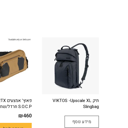
תיק VIKTOS -Upscale XL
Slingbag
S.O.C.P חרדל/שחור
₪
460
מידע נוסף